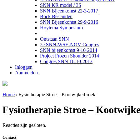
SNN KR model / 3S
SNN Bijeenkomst 22-3-2017
Bock Bestanden
SNN Bijeenkomst 29-9-2016
Hoytema Symposium
Ontstaan SNN
2e SNN-WSE-NOV Congres
SNN bijeenkomst 9-10-2014
Project Frozen Shoulder 2014
Congres SNN 16-10-2013
Inloggen
Aanmelden
Home
/
Fysiotherapie Stroe – Kootwijkerbroek
Fysiotherapie Stroe – Kootwijk
Reacties zijn gesloten.
Contact