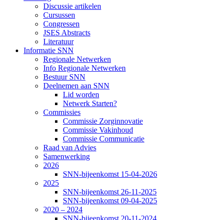
Discussie artikelen
Cursussen
Congressen
JSES Abstracts
Literatuur
Informatie SNN
Regionale Netwerken
Info Regionale Netwerken
Bestuur SNN
Deelnemen aan SNN
Lid worden
Netwerk Starten?
Commissies
Commissie Zorginnovatie
Commissie Vakinhoud
Commissie Communicatie
Raad van Advies
Samenwerking
2026
SNN-bijeenkomst 15-04-2026
2025
SNN-bijeenkomst 26-11-2025
SNN-bijeenkomst 09-04-2025
2020 – 2024
SNN-bijeenkomst 20-11-2024