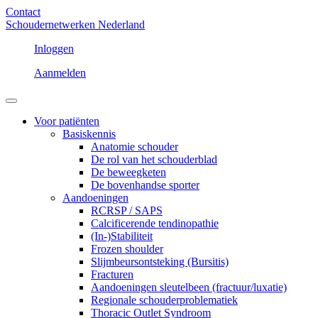
Contact
Schoudernetwerken Nederland
Inloggen
Aanmelden
Voor patiënten
Basiskennis
Anatomie schouder
De rol van het schouderblad
De beweegketen
De bovenhandse sporter
Aandoeningen
RCRSP / SAPS
Calcificerende tendinopathie
(In-)Stabiliteit
Frozen shoulder
Slijmbeursontsteking (Bursitis)
Fracturen
Aandoeningen sleutelbeen (fractuur/luxatie)
Regionale schouderproblematiek
Thoracic Outlet Syndroom