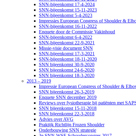
SNN-bijeenkomst 17-4-2024
SNN-bijeenkomst 15-11-2023
SNN-bijeenkomst 5-4-2023
Impressies European Congress of Shoulder & Elbo
SNN-bijeenkomst 16-11-2022
Enquete door de Commissie Vakinhoud
SNN-bijeenkomst 6-4-2022
SNN-bijeenkomst 22-9-2021
Missie-visie document SNN
SNN-bijeenkomst 17-3-2021
SNN-bijeenkomst 18-11-2020
SNN bijeenkomst 30-9-2020
SNN bijeenkomst 24-6-2020
SNN bijeenkomst 18-3-2020
2013 – 2019
Impressie European Congress of Shoulder & Elbow
SNN bijeenkomst 26-3-2019
Enquete SNN december 2019
Reviews over fysiotherapie bij patiënten met SAP
SNN bijeenkomst 15-11-2018
SNN bijeenkomst 22-3-2018
Advies over AVG
Praktijk Richtlijn Frozen Shoulder
Onderbouwing SNN strategie
3e SNN-WSE Schoudercongres 2017