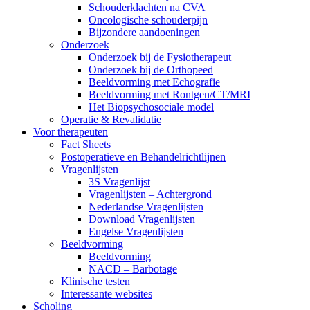
Schouderklachten na CVA
Oncologische schouderpijn
Bijzondere aandoeningen
Onderzoek
Onderzoek bij de Fysiotherapeut
Onderzoek bij de Orthopeed
Beeldvorming met Echografie
Beeldvorming met Rontgen/CT/MRI
Het Biopsychosociale model
Operatie & Revalidatie
Voor therapeuten
Fact Sheets
Postoperatieve en Behandelrichtlijnen
Vragenlijsten
3S Vragenlijst
Vragenlijsten – Achtergrond
Nederlandse Vragenlijsten
Download Vragenlijsten
Engelse Vragenlijsten
Beeldvorming
Beeldvorming
NACD – Barbotage
Klinische testen
Interessante websites
Scholing