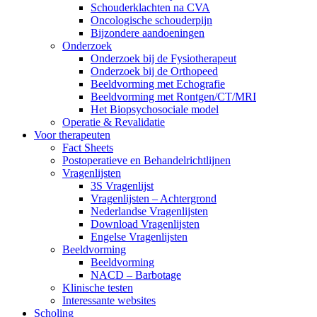
Schouderklachten na CVA
Oncologische schouderpijn
Bijzondere aandoeningen
Onderzoek
Onderzoek bij de Fysiotherapeut
Onderzoek bij de Orthopeed
Beeldvorming met Echografie
Beeldvorming met Rontgen/CT/MRI
Het Biopsychosociale model
Operatie & Revalidatie
Voor therapeuten
Fact Sheets
Postoperatieve en Behandelrichtlijnen
Vragenlijsten
3S Vragenlijst
Vragenlijsten – Achtergrond
Nederlandse Vragenlijsten
Download Vragenlijsten
Engelse Vragenlijsten
Beeldvorming
Beeldvorming
NACD – Barbotage
Klinische testen
Interessante websites
Scholing