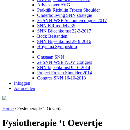
Advies over AVG
Praktijk Richtlijn Frozen Shoulder
Onderbouwing SNN strategie
3e SNN-WSE Schoudercongres 2017
SNN KR model / 3S
SNN Bijeenkomst 22-3-2017
Bock Bestanden
SNN Bijeenkomst 29-9-2016
Hoytema Symposium
Ontstaan SNN
2e SNN-WSE-NOV Congres
SNN bijeenkomst 9-10-2014
Project Frozen Shoulder 2014
Congres SNN 16-10-2013
Inloggen
Aanmelden
Home
/
Fysiotherapie ‘t Oevertje
Fysiotherapie ‘t Oevertje