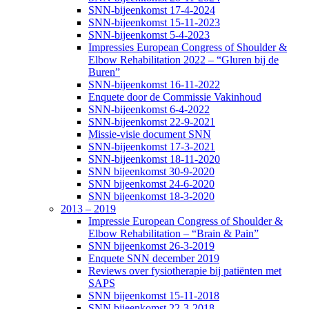
SNN-bijeenkomst 17-4-2024
SNN-bijeenkomst 15-11-2023
SNN-bijeenkomst 5-4-2023
Impressies European Congress of Shoulder &
Elbow Rehabilitation 2022 – “Gluren bij de
Buren”
SNN-bijeenkomst 16-11-2022
Enquete door de Commissie Vakinhoud
SNN-bijeenkomst 6-4-2022
SNN-bijeenkomst 22-9-2021
Missie-visie document SNN
SNN-bijeenkomst 17-3-2021
SNN-bijeenkomst 18-11-2020
SNN bijeenkomst 30-9-2020
SNN bijeenkomst 24-6-2020
SNN bijeenkomst 18-3-2020
2013 – 2019
Impressie European Congress of Shoulder &
Elbow Rehabilitation – “Brain & Pain”
SNN bijeenkomst 26-3-2019
Enquete SNN december 2019
Reviews over fysiotherapie bij patiënten met
SAPS
SNN bijeenkomst 15-11-2018
SNN bijeenkomst 22-3-2018