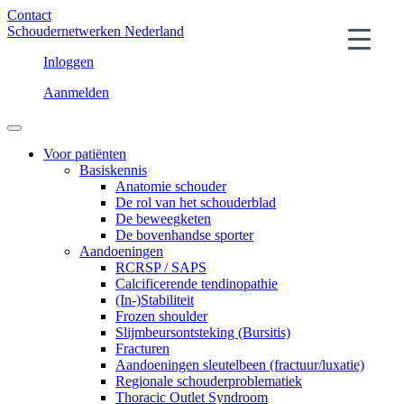
Contact
Schoudernetwerken Nederland
Inloggen
Aanmelden
Voor patiënten
Basiskennis
Anatomie schouder
De rol van het schouderblad
De beweegketen
De bovenhandse sporter
Aandoeningen
RCRSP / SAPS
Calcificerende tendinopathie
(In-)Stabiliteit
Frozen shoulder
Slijmbeursontsteking (Bursitis)
Fracturen
Aandoeningen sleutelbeen (fractuur/luxatie)
Regionale schouderproblematiek
Thoracic Outlet Syndroom