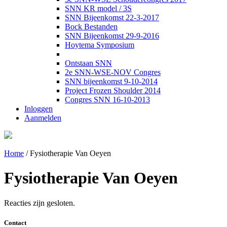
SNN KR model / 3S
SNN Bijeenkomst 22-3-2017
Bock Bestanden
SNN Bijeenkomst 29-9-2016
Hoytema Symposium
Ontstaan SNN
2e SNN-WSE-NOV Congres
SNN bijeenkomst 9-10-2014
Project Frozen Shoulder 2014
Congres SNN 16-10-2013
Inloggen
Aanmelden
Home
/
Fysiotherapie Van Oeyen
Fysiotherapie Van Oeyen
Reacties zijn gesloten.
Contact