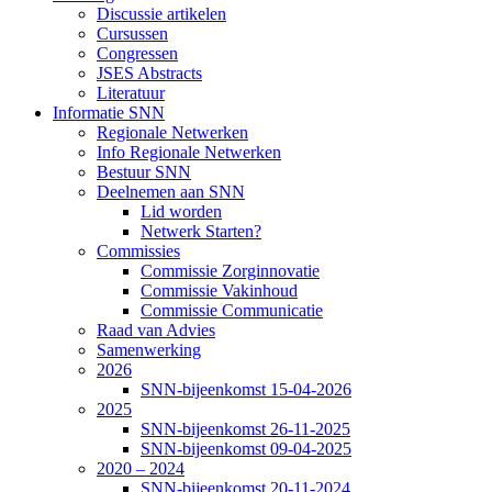
Discussie artikelen
Cursussen
Congressen
JSES Abstracts
Literatuur
Informatie SNN
Regionale Netwerken
Info Regionale Netwerken
Bestuur SNN
Deelnemen aan SNN
Lid worden
Netwerk Starten?
Commissies
Commissie Zorginnovatie
Commissie Vakinhoud
Commissie Communicatie
Raad van Advies
Samenwerking
2026
SNN-bijeenkomst 15-04-2026
2025
SNN-bijeenkomst 26-11-2025
SNN-bijeenkomst 09-04-2025
2020 – 2024
SNN-bijeenkomst 20-11-2024