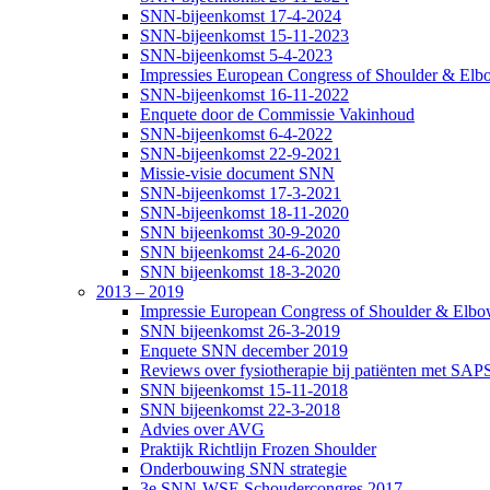
SNN-bijeenkomst 17-4-2024
SNN-bijeenkomst 15-11-2023
SNN-bijeenkomst 5-4-2023
Impressies European Congress of Shoulder & Elbo
SNN-bijeenkomst 16-11-2022
Enquete door de Commissie Vakinhoud
SNN-bijeenkomst 6-4-2022
SNN-bijeenkomst 22-9-2021
Missie-visie document SNN
SNN-bijeenkomst 17-3-2021
SNN-bijeenkomst 18-11-2020
SNN bijeenkomst 30-9-2020
SNN bijeenkomst 24-6-2020
SNN bijeenkomst 18-3-2020
2013 – 2019
Impressie European Congress of Shoulder & Elbow
SNN bijeenkomst 26-3-2019
Enquete SNN december 2019
Reviews over fysiotherapie bij patiënten met SAP
SNN bijeenkomst 15-11-2018
SNN bijeenkomst 22-3-2018
Advies over AVG
Praktijk Richtlijn Frozen Shoulder
Onderbouwing SNN strategie
3e SNN-WSE Schoudercongres 2017