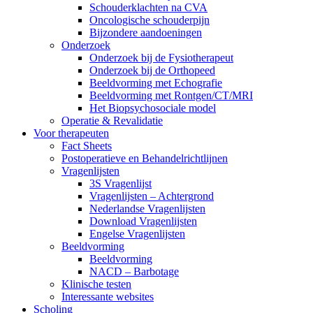
Schouderklachten na CVA
Oncologische schouderpijn
Bijzondere aandoeningen
Onderzoek
Onderzoek bij de Fysiotherapeut
Onderzoek bij de Orthopeed
Beeldvorming met Echografie
Beeldvorming met Rontgen/CT/MRI
Het Biopsychosociale model
Operatie & Revalidatie
Voor therapeuten
Fact Sheets
Postoperatieve en Behandelrichtlijnen
Vragenlijsten
3S Vragenlijst
Vragenlijsten – Achtergrond
Nederlandse Vragenlijsten
Download Vragenlijsten
Engelse Vragenlijsten
Beeldvorming
Beeldvorming
NACD – Barbotage
Klinische testen
Interessante websites
Scholing