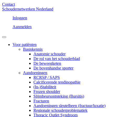
Contact
Schoudernetwerken Nederland
Inloggen
Aanmelden
Voor patiënten
Basiskennis
Anatomie schouder
De rol van het schouderblad
De beweegketen
De bovenhandse sporter
Aandoeningen
RCRSP / SAPS
Calcificerende tendinopathie
(In-)Stabiliteit
Frozen shoulder
Slijmbeursontsteking (Bursitis)
Fracturen
Aandoeningen sleutelbeen (fractuur/luxatie)
Regionale schouderproblematiek
Thoracic Outlet Syndroom