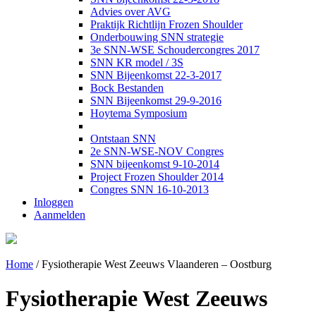
Advies over AVG
Praktijk Richtlijn Frozen Shoulder
Onderbouwing SNN strategie
3e SNN-WSE Schoudercongres 2017
SNN KR model / 3S
SNN Bijeenkomst 22-3-2017
Bock Bestanden
SNN Bijeenkomst 29-9-2016
Hoytema Symposium
Ontstaan SNN
2e SNN-WSE-NOV Congres
SNN bijeenkomst 9-10-2014
Project Frozen Shoulder 2014
Congres SNN 16-10-2013
Inloggen
Aanmelden
Home
/
Fysiotherapie West Zeeuws Vlaanderen – Oostburg
Fysiotherapie West Zeeuws