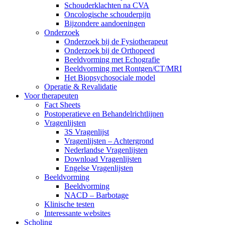
Schouderklachten na CVA
Oncologische schouderpijn
Bijzondere aandoeningen
Onderzoek
Onderzoek bij de Fysiotherapeut
Onderzoek bij de Orthopeed
Beeldvorming met Echografie
Beeldvorming met Rontgen/CT/MRI
Het Biopsychosociale model
Operatie & Revalidatie
Voor therapeuten
Fact Sheets
Postoperatieve en Behandelrichtlijnen
Vragenlijsten
3S Vragenlijst
Vragenlijsten – Achtergrond
Nederlandse Vragenlijsten
Download Vragenlijsten
Engelse Vragenlijsten
Beeldvorming
Beeldvorming
NACD – Barbotage
Klinische testen
Interessante websites
Scholing