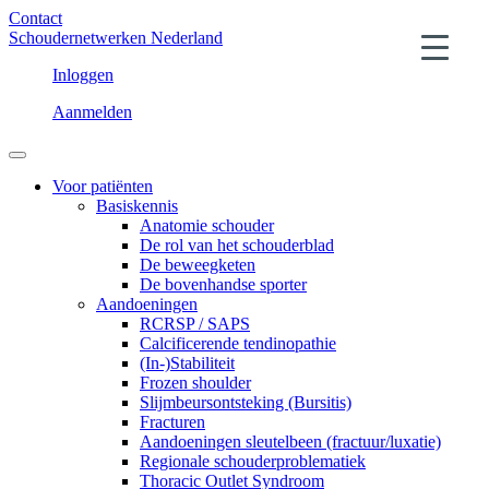
Contact
Schoudernetwerken Nederland
Inloggen
Aanmelden
Voor patiënten
Basiskennis
Anatomie schouder
De rol van het schouderblad
De beweegketen
De bovenhandse sporter
Aandoeningen
RCRSP / SAPS
Calcificerende tendinopathie
(In-)Stabiliteit
Frozen shoulder
Slijmbeursontsteking (Bursitis)
Fracturen
Aandoeningen sleutelbeen (fractuur/luxatie)
Regionale schouderproblematiek
Thoracic Outlet Syndroom