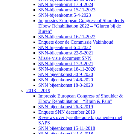
SNN-bijeenkomst 17-4-2024
SNN-bijeenkomst 15-11-2023
SNN-bijeenkomst 5-4-2023
Impressies European Congress of Shoulder &
Elbow Rehabilitation 2022 – “Gluren bij de
Buren”
SNN-bijeenkomst 16-11-2022
Enquete door de Commissie Vakinhoud
SNN-bijeenkomst 6-4-2022
SNN-bijeenkomst 22-9-2021
Missie-visie document SNN
SNN-bijeenkomst 17-3-2021
SNN-bijeenkomst 18-11-2020
SNN bijeenkomst 30-9-2020
SNN bijeenkomst 24-6-2020
SNN bijeenkomst 18-3-2020
2013 – 2019
Impressie European Congress of Shoulder &
Elbow Rehabilitation – “Brain & Pain”
SNN bijeenkomst 26-3-2019
Enquete SNN december 2019
Reviews over fysiotherapie bij patiënten met
SAPS
SNN bijeenkomst 15-11-2018
SNN bijeenkomst 22-3-2018