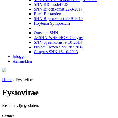
SNN KR model / 3S
SNN Bijeenkomst 22-3-2017
Bock Bestanden
SNN Bijeenkomst 29-9-2016
Hoytema Symposium
Ontstaan SNN
2e SNN-WSE-NOV Congres
SNN bijeenkomst 9-10-2014
Project Frozen Shoulder 2014
Congres SNN 16-10-2013
Inloggen
Aanmelden
Home
/
Fysiovitae
Fysiovitae
Reacties zijn gesloten.
Contact