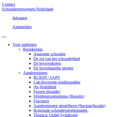
Contact
Schoudernetwerken Nederland
Inloggen
Aanmelden
Voor patiënten
Basiskennis
Anatomie schouder
De rol van het schouderblad
De beweegketen
De bovenhandse sporter
Aandoeningen
RCRSP / SAPS
Calcificerende tendinopathie
(In-)Stabiliteit
Frozen shoulder
Slijmbeursontsteking (Bursitis)
Fracturen
Aandoeningen sleutelbeen (fractuur/luxatie)
Regionale schouderproblematiek
Thoracic Outlet Syndroom