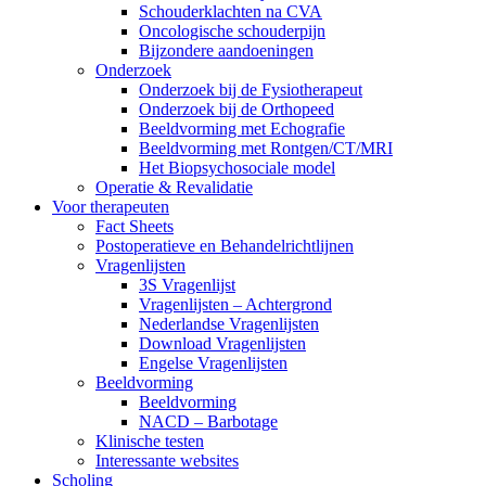
Schouderklachten na CVA
Oncologische schouderpijn
Bijzondere aandoeningen
Onderzoek
Onderzoek bij de Fysiotherapeut
Onderzoek bij de Orthopeed
Beeldvorming met Echografie
Beeldvorming met Rontgen/CT/MRI
Het Biopsychosociale model
Operatie & Revalidatie
Voor therapeuten
Fact Sheets
Postoperatieve en Behandelrichtlijnen
Vragenlijsten
3S Vragenlijst
Vragenlijsten – Achtergrond
Nederlandse Vragenlijsten
Download Vragenlijsten
Engelse Vragenlijsten
Beeldvorming
Beeldvorming
NACD – Barbotage
Klinische testen
Interessante websites
Scholing