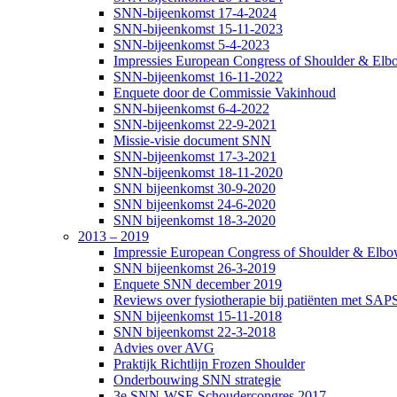
SNN-bijeenkomst 17-4-2024
SNN-bijeenkomst 15-11-2023
SNN-bijeenkomst 5-4-2023
Impressies European Congress of Shoulder & Elbo
SNN-bijeenkomst 16-11-2022
Enquete door de Commissie Vakinhoud
SNN-bijeenkomst 6-4-2022
SNN-bijeenkomst 22-9-2021
Missie-visie document SNN
SNN-bijeenkomst 17-3-2021
SNN-bijeenkomst 18-11-2020
SNN bijeenkomst 30-9-2020
SNN bijeenkomst 24-6-2020
SNN bijeenkomst 18-3-2020
2013 – 2019
Impressie European Congress of Shoulder & Elbow
SNN bijeenkomst 26-3-2019
Enquete SNN december 2019
Reviews over fysiotherapie bij patiënten met SAP
SNN bijeenkomst 15-11-2018
SNN bijeenkomst 22-3-2018
Advies over AVG
Praktijk Richtlijn Frozen Shoulder
Onderbouwing SNN strategie
3e SNN-WSE Schoudercongres 2017