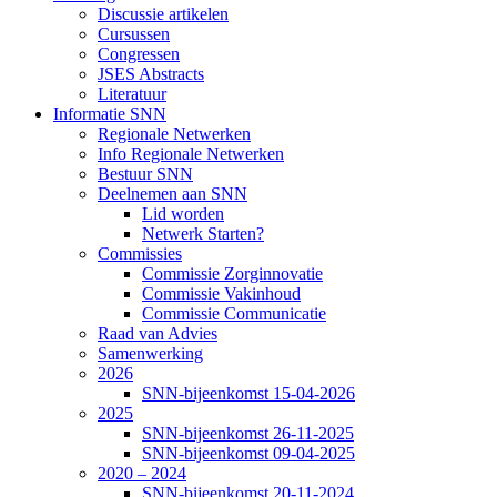
Discussie artikelen
Cursussen
Congressen
JSES Abstracts
Literatuur
Informatie SNN
Regionale Netwerken
Info Regionale Netwerken
Bestuur SNN
Deelnemen aan SNN
Lid worden
Netwerk Starten?
Commissies
Commissie Zorginnovatie
Commissie Vakinhoud
Commissie Communicatie
Raad van Advies
Samenwerking
2026
SNN-bijeenkomst 15-04-2026
2025
SNN-bijeenkomst 26-11-2025
SNN-bijeenkomst 09-04-2025
2020 – 2024
SNN-bijeenkomst 20-11-2024