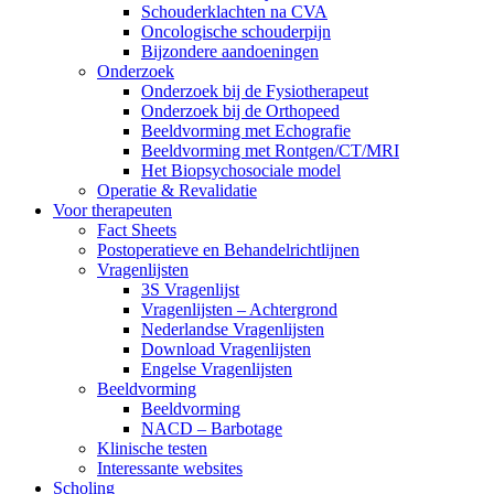
Schouderklachten na CVA
Oncologische schouderpijn
Bijzondere aandoeningen
Onderzoek
Onderzoek bij de Fysiotherapeut
Onderzoek bij de Orthopeed
Beeldvorming met Echografie
Beeldvorming met Rontgen/CT/MRI
Het Biopsychosociale model
Operatie & Revalidatie
Voor therapeuten
Fact Sheets
Postoperatieve en Behandelrichtlijnen
Vragenlijsten
3S Vragenlijst
Vragenlijsten – Achtergrond
Nederlandse Vragenlijsten
Download Vragenlijsten
Engelse Vragenlijsten
Beeldvorming
Beeldvorming
NACD – Barbotage
Klinische testen
Interessante websites
Scholing