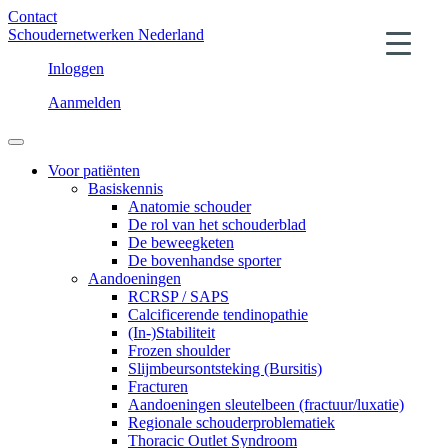
Contact
Schoudernetwerken Nederland
Inloggen
Aanmelden
Voor patiënten
Basiskennis
Anatomie schouder
De rol van het schouderblad
De beweegketen
De bovenhandse sporter
Aandoeningen
RCRSP / SAPS
Calcificerende tendinopathie
(In-)Stabiliteit
Frozen shoulder
Slijmbeursontsteking (Bursitis)
Fracturen
Aandoeningen sleutelbeen (fractuur/luxatie)
Regionale schouderproblematiek
Thoracic Outlet Syndroom