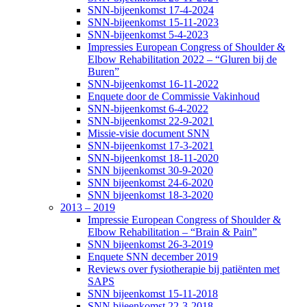
SNN-bijeenkomst 17-4-2024
SNN-bijeenkomst 15-11-2023
SNN-bijeenkomst 5-4-2023
Impressies European Congress of Shoulder &
Elbow Rehabilitation 2022 – “Gluren bij de
Buren”
SNN-bijeenkomst 16-11-2022
Enquete door de Commissie Vakinhoud
SNN-bijeenkomst 6-4-2022
SNN-bijeenkomst 22-9-2021
Missie-visie document SNN
SNN-bijeenkomst 17-3-2021
SNN-bijeenkomst 18-11-2020
SNN bijeenkomst 30-9-2020
SNN bijeenkomst 24-6-2020
SNN bijeenkomst 18-3-2020
2013 – 2019
Impressie European Congress of Shoulder &
Elbow Rehabilitation – “Brain & Pain”
SNN bijeenkomst 26-3-2019
Enquete SNN december 2019
Reviews over fysiotherapie bij patiënten met
SAPS
SNN bijeenkomst 15-11-2018
SNN bijeenkomst 22-3-2018