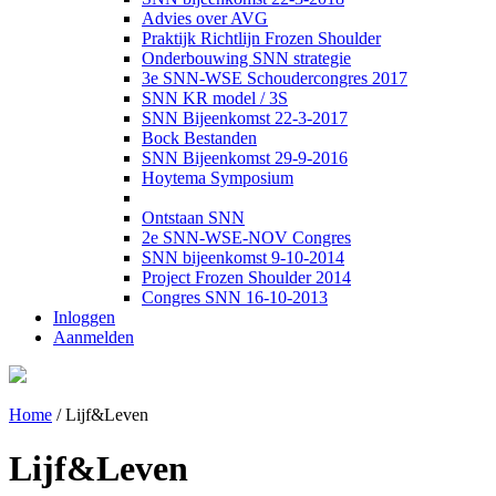
Advies over AVG
Praktijk Richtlijn Frozen Shoulder
Onderbouwing SNN strategie
3e SNN-WSE Schoudercongres 2017
SNN KR model / 3S
SNN Bijeenkomst 22-3-2017
Bock Bestanden
SNN Bijeenkomst 29-9-2016
Hoytema Symposium
Ontstaan SNN
2e SNN-WSE-NOV Congres
SNN bijeenkomst 9-10-2014
Project Frozen Shoulder 2014
Congres SNN 16-10-2013
Inloggen
Aanmelden
Home
/
Lijf&Leven
Lijf&Leven