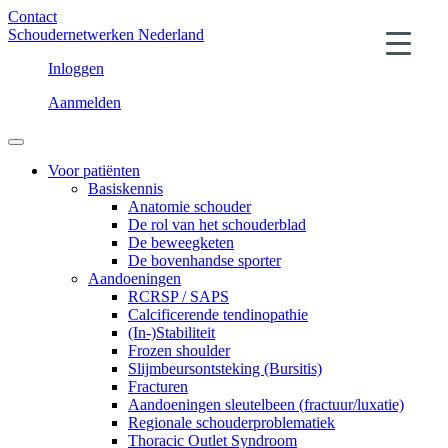
Contact
Schoudernetwerken Nederland
Inloggen
Aanmelden
Voor patiënten
Basiskennis
Anatomie schouder
De rol van het schouderblad
De beweegketen
De bovenhandse sporter
Aandoeningen
RCRSP / SAPS
Calcificerende tendinopathie
(In-)Stabiliteit
Frozen shoulder
Slijmbeursontsteking (Bursitis)
Fracturen
Aandoeningen sleutelbeen (fractuur/luxatie)
Regionale schouderproblematiek
Thoracic Outlet Syndroom