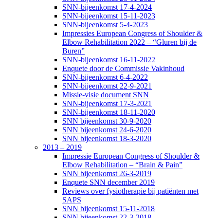
SNN-bijeenkomst 17-4-2024
SNN-bijeenkomst 15-11-2023
SNN-bijeenkomst 5-4-2023
Impressies European Congress of Shoulder &
Elbow Rehabilitation 2022 – “Gluren bij de
Buren”
SNN-bijeenkomst 16-11-2022
Enquete door de Commissie Vakinhoud
SNN-bijeenkomst 6-4-2022
SNN-bijeenkomst 22-9-2021
Missie-visie document SNN
SNN-bijeenkomst 17-3-2021
SNN-bijeenkomst 18-11-2020
SNN bijeenkomst 30-9-2020
SNN bijeenkomst 24-6-2020
SNN bijeenkomst 18-3-2020
2013 – 2019
Impressie European Congress of Shoulder &
Elbow Rehabilitation – “Brain & Pain”
SNN bijeenkomst 26-3-2019
Enquete SNN december 2019
Reviews over fysiotherapie bij patiënten met
SAPS
SNN bijeenkomst 15-11-2018
SNN bijeenkomst 22-3-2018