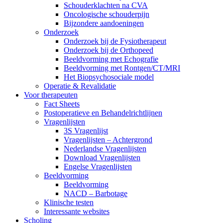
Schouderklachten na CVA
Oncologische schouderpijn
Bijzondere aandoeningen
Onderzoek
Onderzoek bij de Fysiotherapeut
Onderzoek bij de Orthopeed
Beeldvorming met Echografie
Beeldvorming met Rontgen/CT/MRI
Het Biopsychosociale model
Operatie & Revalidatie
Voor therapeuten
Fact Sheets
Postoperatieve en Behandelrichtlijnen
Vragenlijsten
3S Vragenlijst
Vragenlijsten – Achtergrond
Nederlandse Vragenlijsten
Download Vragenlijsten
Engelse Vragenlijsten
Beeldvorming
Beeldvorming
NACD – Barbotage
Klinische testen
Interessante websites
Scholing