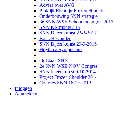
Advies over AVG
Praktijk Richtlijn Frozen Shoulder
Onderbouwing SNN strategie
3e SNN-WSE Schoudercongres 2017
SNN KR model / 3S
SNN Bijeenkomst 22-3-2017
Bock Bestanden
SNN Bijeenkomst 29-9-2016
Hoytema Symposium
Ontstaan SNN
2e SNN-WSE-NOV Congres
SNN bijeenkomst 9-10-2014
Project Frozen Shoulder 2014
Congres SNN 16-10-2013
Inloggen
Aanmelden