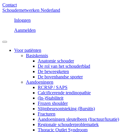
Contact
Schoudernetwerken Nederland
Inloggen
Aanmelden
Voor patiënten
Basiskennis
Anatomie schouder
De rol van het schouderblad
De beweegketen
De bovenhandse sporter
Aandoeningen
RCRSP / SAPS
Calcificerende tendinopathie
(In-)Stabiliteit
Frozen shoulder
Slijmbeursontsteking (Bursitis)
Fracturen
Aandoeningen sleutelbeen (fractuur/luxatie)
Regionale schouderproblematiek
Thoracic Outlet Syndroom