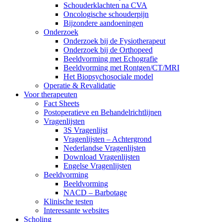
Schouderklachten na CVA
Oncologische schouderpijn
Bijzondere aandoeningen
Onderzoek
Onderzoek bij de Fysiotherapeut
Onderzoek bij de Orthopeed
Beeldvorming met Echografie
Beeldvorming met Rontgen/CT/MRI
Het Biopsychosociale model
Operatie & Revalidatie
Voor therapeuten
Fact Sheets
Postoperatieve en Behandelrichtlijnen
Vragenlijsten
3S Vragenlijst
Vragenlijsten – Achtergrond
Nederlandse Vragenlijsten
Download Vragenlijsten
Engelse Vragenlijsten
Beeldvorming
Beeldvorming
NACD – Barbotage
Klinische testen
Interessante websites
Scholing