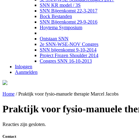
SNN KR model / 3S
SNN Bijeenkomst 22-3-2017
Bock Bestanden
SNN Bijeenkomst 29-9-2016
Hoytema Symposium
Ontstaan SNN
2e SNN-WSE-NOV Congres
SNN bijeenkomst 9-10-2014
Project Frozen Shoulder 2014
Congres SNN 16-10-2013
Inloggen
Aanmelden
Home
/
Praktijk voor fysio-manuele therapie Marcel Jacobs
Praktijk voor fysio-manuele th
Reacties zijn gesloten.
Contact