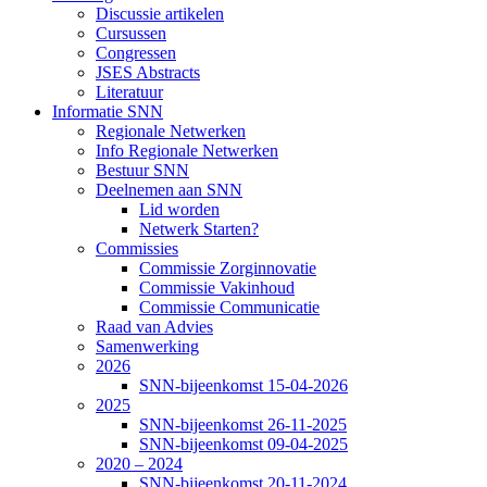
Discussie artikelen
Cursussen
Congressen
JSES Abstracts
Literatuur
Informatie SNN
Regionale Netwerken
Info Regionale Netwerken
Bestuur SNN
Deelnemen aan SNN
Lid worden
Netwerk Starten?
Commissies
Commissie Zorginnovatie
Commissie Vakinhoud
Commissie Communicatie
Raad van Advies
Samenwerking
2026
SNN-bijeenkomst 15-04-2026
2025
SNN-bijeenkomst 26-11-2025
SNN-bijeenkomst 09-04-2025
2020 – 2024
SNN-bijeenkomst 20-11-2024