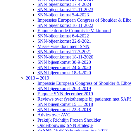
SNN-bijeenkomst 17-4-2024
SNN-bijeenkomst 15-11-2023
SNN-bijeenkomst 5-4-2023
Impressies European Congress of Shoulder & Elbo
SNN-bijeenkomst 16-11-2022
Enquete door de Commissie Vakinhoud
SNN-bijeenkomst 6-4-2022
SNN-bijeenkomst 22-9-2021
Missie-visie document SNN
SNN-bijeenkomst 17-3-2021
SNN-bijeenkomst 18-11-2020
SNN bijeenkomst 30-9-2020
SNN bijeenkomst 24-6-2020
SNN bijeenkomst 18-3-2020
2013 – 2019
Impressie European Congress of Shoulder & Elbow
SNN bijeenkomst 26-3-2019
Enquete SNN december 2019
Reviews over fysiotherapie bij patiënten met SAP
SNN bijeenkomst 15-11-2018
SNN bijeenkomst 22-3-2018
Advies over AVG
Praktijk Richtlijn Frozen Shoulder
Onderbouwing SNN strategie
3e SNN-WSE Schoudercongres 2017