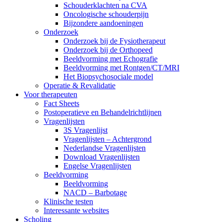
Schouderklachten na CVA
Oncologische schouderpijn
Bijzondere aandoeningen
Onderzoek
Onderzoek bij de Fysiotherapeut
Onderzoek bij de Orthopeed
Beeldvorming met Echografie
Beeldvorming met Rontgen/CT/MRI
Het Biopsychosociale model
Operatie & Revalidatie
Voor therapeuten
Fact Sheets
Postoperatieve en Behandelrichtlijnen
Vragenlijsten
3S Vragenlijst
Vragenlijsten – Achtergrond
Nederlandse Vragenlijsten
Download Vragenlijsten
Engelse Vragenlijsten
Beeldvorming
Beeldvorming
NACD – Barbotage
Klinische testen
Interessante websites
Scholing