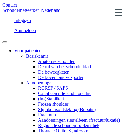
Contact
Schoudernetwerken Nederland
Inloggen
Aanmelden
Voor patiënten
Basiskennis
Anatomie schouder
De rol van het schouderblad
De beweegketen
De bovenhandse sporter
Aandoeningen
RCRSP / SAPS
Calcificerende tendinopathie
(In-)Stabiliteit
Frozen shoulder
Slijmbeursontsteking (Bursitis)
Fracturen
Aandoeningen sleutelbeen (fractuur/luxatie)
Regionale schouderproblematiek
Thoracic Outlet Syndroom