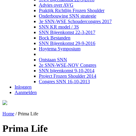
Advies over AVG
Praktijk Richtlijn Frozen Shoulder
Onderbouwing SNN strategie
3e SNN-WSE Schoudercongres 2017
SNN KR model / 3S
SNN Bijeenkomst 22-3-2017
Bock Bestanden
SNN Bijeenkomst 29-9-2016
Hoytema Symposium
Ontstaan SNN
2e SNN-WSE-NOV Congres
SNN bijeenkomst 9-10-2014
Project Frozen Shoulder 2014
Congres SNN 16-10-2013
Inloggen
Aanmelden
Home
/
Prima Life
Prima Life