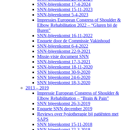
SNN-bijeenkomst 17-4-2024
SNN-bijeenkomst 15-11-2023
SNN-bijeenkomst 5-4-2023
Impressies European Congress of Shoulder &
Elbow Rehabilitation 2022 – “Gluren bij de
Buren”
SNN-bijeenkomst 16-11-2022
Enquete door de Commissie Vakinhoud
SNN-bijeenkomst 6-4-2022
SNN-bijeenkomst 22-9-2021
Missie-visie document SNN
SNN-bijeenkomst 17-3-2021
SNN-bijeenkomst 18-11-2020
SNN bijeenkomst 30-9-2020
SNN bijeenkomst 24-6-2020
SNN bijeenkomst 18-3-2020
2013 – 2019
Impressie European Congress of Shoulder &
Elbow Rehabilitation – “Brain & Pain”
SNN bijeenkomst 26-3-2019
Enquete SNN december 2019
Reviews over fysiotherapie bij patiënten met
SAPS
SNN bijeenkomst 15-11-2018
SNN bijeenkomst 22-3-2018