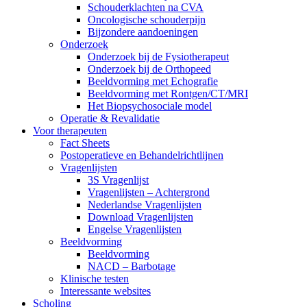
Schouderklachten na CVA
Oncologische schouderpijn
Bijzondere aandoeningen
Onderzoek
Onderzoek bij de Fysiotherapeut
Onderzoek bij de Orthopeed
Beeldvorming met Echografie
Beeldvorming met Rontgen/CT/MRI
Het Biopsychosociale model
Operatie & Revalidatie
Voor therapeuten
Fact Sheets
Postoperatieve en Behandelrichtlijnen
Vragenlijsten
3S Vragenlijst
Vragenlijsten – Achtergrond
Nederlandse Vragenlijsten
Download Vragenlijsten
Engelse Vragenlijsten
Beeldvorming
Beeldvorming
NACD – Barbotage
Klinische testen
Interessante websites
Scholing