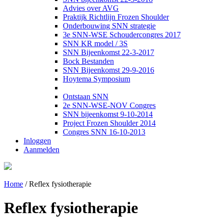
Advies over AVG
Praktijk Richtlijn Frozen Shoulder
Onderbouwing SNN strategie
3e SNN-WSE Schoudercongres 2017
SNN KR model / 3S
SNN Bijeenkomst 22-3-2017
Bock Bestanden
SNN Bijeenkomst 29-9-2016
Hoytema Symposium
Ontstaan SNN
2e SNN-WSE-NOV Congres
SNN bijeenkomst 9-10-2014
Project Frozen Shoulder 2014
Congres SNN 16-10-2013
Inloggen
Aanmelden
Home
/
Reflex fysiotherapie
Reflex fysiotherapie