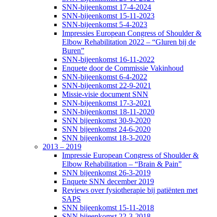
SNN-bijeenkomst 17-4-2024
SNN-bijeenkomst 15-11-2023
SNN-bijeenkomst 5-4-2023
Impressies European Congress of Shoulder &
Elbow Rehabilitation 2022 – “Gluren bij de
Buren”
SNN-bijeenkomst 16-11-2022
Enquete door de Commissie Vakinhoud
SNN-bijeenkomst 6-4-2022
SNN-bijeenkomst 22-9-2021
Missie-visie document SNN
SNN-bijeenkomst 17-3-2021
SNN-bijeenkomst 18-11-2020
SNN bijeenkomst 30-9-2020
SNN bijeenkomst 24-6-2020
SNN bijeenkomst 18-3-2020
2013 – 2019
Impressie European Congress of Shoulder &
Elbow Rehabilitation – “Brain & Pain”
SNN bijeenkomst 26-3-2019
Enquete SNN december 2019
Reviews over fysiotherapie bij patiënten met
SAPS
SNN bijeenkomst 15-11-2018
SNN bijeenkomst 22-3-2018