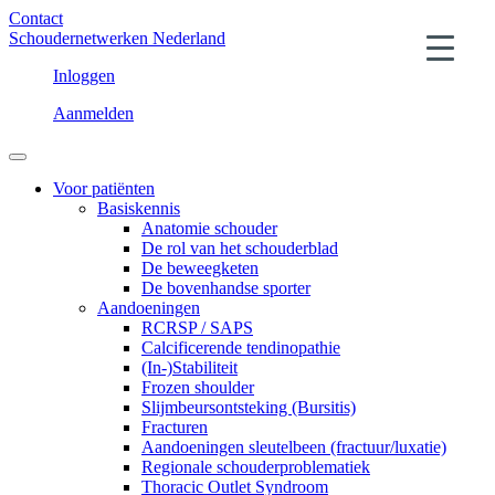
Contact
Schoudernetwerken Nederland
Inloggen
Aanmelden
Voor patiënten
Basiskennis
Anatomie schouder
De rol van het schouderblad
De beweegketen
De bovenhandse sporter
Aandoeningen
RCRSP / SAPS
Calcificerende tendinopathie
(In-)Stabiliteit
Frozen shoulder
Slijmbeursontsteking (Bursitis)
Fracturen
Aandoeningen sleutelbeen (fractuur/luxatie)
Regionale schouderproblematiek
Thoracic Outlet Syndroom