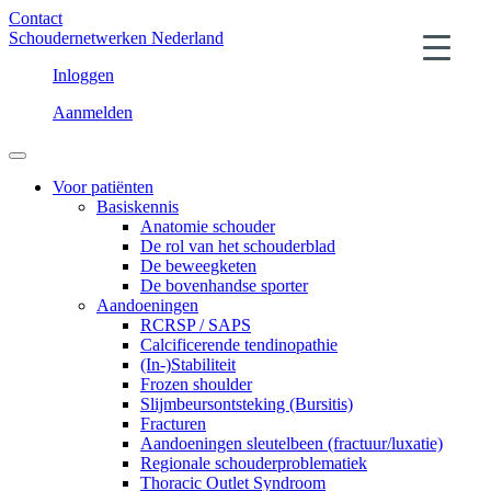
Contact
Schoudernetwerken Nederland
Inloggen
Aanmelden
Voor patiënten
Basiskennis
Anatomie schouder
De rol van het schouderblad
De beweegketen
De bovenhandse sporter
Aandoeningen
RCRSP / SAPS
Calcificerende tendinopathie
(In-)Stabiliteit
Frozen shoulder
Slijmbeursontsteking (Bursitis)
Fracturen
Aandoeningen sleutelbeen (fractuur/luxatie)
Regionale schouderproblematiek
Thoracic Outlet Syndroom