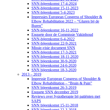
SNN-bijeenkomst 17-4-2024
SNN-bijeenkomst 15-11-2023
SNN-bijeenkomst 5-4-2023
Impressies European Congress of Shoulder &
Elbow Rehabilitation 2022 – “Gluren bij de
Buren”
SNN-bijeenkomst 16-11-2022
Enquete door de Commissie Vakinhoud
SNN-bijeenkomst 6-4-2022
SNN-bijeenkomst 22-9-2021
Missie-visie document SNN
SNN-bijeenkomst 17-3-2021
SNN-bijeenkomst 18-11-2020
SNN bijeenkomst 30-9-2020
SNN bijeenkomst 24-6-2020
SNN bijeenkomst 18-3-2020
2013 – 2019
Impressie European Congress of Shoulder &
Elbow Rehabilitation – “Brain & Pain”
SNN bijeenkomst 26-3-2019
Enquete SNN december 2019
Reviews over fysiotherapie bij patiënten met
SAPS
SNN bijeenkomst 15-11-2018
SNN bijeenkomst 22-3-2018