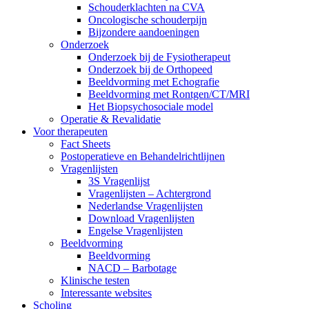
Schouderklachten na CVA
Oncologische schouderpijn
Bijzondere aandoeningen
Onderzoek
Onderzoek bij de Fysiotherapeut
Onderzoek bij de Orthopeed
Beeldvorming met Echografie
Beeldvorming met Rontgen/CT/MRI
Het Biopsychosociale model
Operatie & Revalidatie
Voor therapeuten
Fact Sheets
Postoperatieve en Behandelrichtlijnen
Vragenlijsten
3S Vragenlijst
Vragenlijsten – Achtergrond
Nederlandse Vragenlijsten
Download Vragenlijsten
Engelse Vragenlijsten
Beeldvorming
Beeldvorming
NACD – Barbotage
Klinische testen
Interessante websites
Scholing