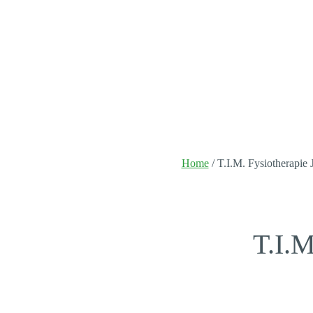
Home
/
T.I.M. Fysiotherapie 
T.I.M