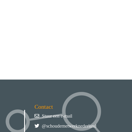
Contact
Stuur een e-mail
@schoudernetwerknederland