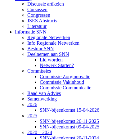
Discussie artikelen
Cursussen
Congressen
JSES Abstracts
Literatuur
Informatie SNN
Regionale Netwerken
Info Regionale Netwerken
Bestuur SNN
Deelnemen aan SNN
Lid worden
Netwerk Starten?
Commissies
Commissie Zorginnovatie
Commissie Vakinhoud
Commissie Communicatie
Raad van Advies
Samenwerking
2026
SNN-bijeenkomst 15-04-2026
2025
SNN-bijeenkomst 26-11-2025
SNN-bijeenkomst 09-04-2025
2020 – 2024
SNN-bijeenkomst 20-11-2024