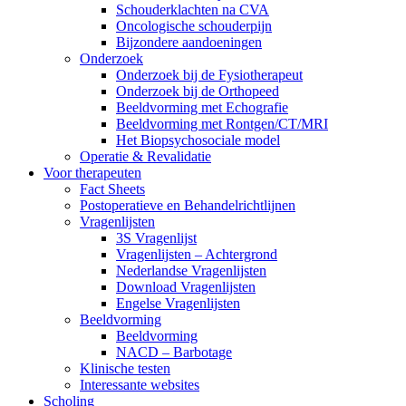
Schouderklachten na CVA
Oncologische schouderpijn
Bijzondere aandoeningen
Onderzoek
Onderzoek bij de Fysiotherapeut
Onderzoek bij de Orthopeed
Beeldvorming met Echografie
Beeldvorming met Rontgen/CT/MRI
Het Biopsychosociale model
Operatie & Revalidatie
Voor therapeuten
Fact Sheets
Postoperatieve en Behandelrichtlijnen
Vragenlijsten
3S Vragenlijst
Vragenlijsten – Achtergrond
Nederlandse Vragenlijsten
Download Vragenlijsten
Engelse Vragenlijsten
Beeldvorming
Beeldvorming
NACD – Barbotage
Klinische testen
Interessante websites
Scholing