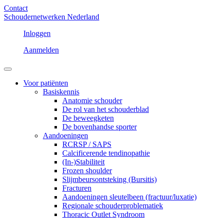
Contact
Schoudernetwerken Nederland
Inloggen
Aanmelden
Voor patiënten
Basiskennis
Anatomie schouder
De rol van het schouderblad
De beweegketen
De bovenhandse sporter
Aandoeningen
RCRSP / SAPS
Calcificerende tendinopathie
(In-)Stabiliteit
Frozen shoulder
Slijmbeursontsteking (Bursitis)
Fracturen
Aandoeningen sleutelbeen (fractuur/luxatie)
Regionale schouderproblematiek
Thoracic Outlet Syndroom