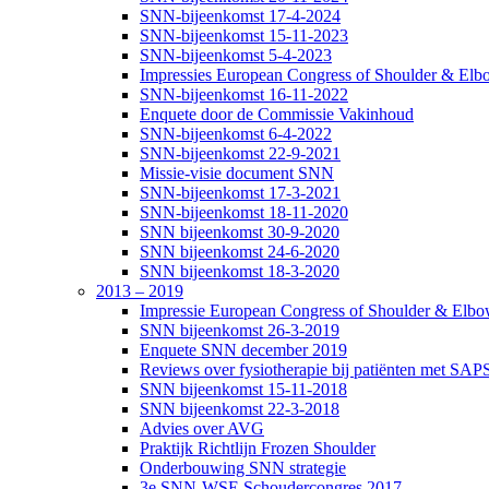
SNN-bijeenkomst 17-4-2024
SNN-bijeenkomst 15-11-2023
SNN-bijeenkomst 5-4-2023
Impressies European Congress of Shoulder & Elbo
SNN-bijeenkomst 16-11-2022
Enquete door de Commissie Vakinhoud
SNN-bijeenkomst 6-4-2022
SNN-bijeenkomst 22-9-2021
Missie-visie document SNN
SNN-bijeenkomst 17-3-2021
SNN-bijeenkomst 18-11-2020
SNN bijeenkomst 30-9-2020
SNN bijeenkomst 24-6-2020
SNN bijeenkomst 18-3-2020
2013 – 2019
Impressie European Congress of Shoulder & Elbow
SNN bijeenkomst 26-3-2019
Enquete SNN december 2019
Reviews over fysiotherapie bij patiënten met SAP
SNN bijeenkomst 15-11-2018
SNN bijeenkomst 22-3-2018
Advies over AVG
Praktijk Richtlijn Frozen Shoulder
Onderbouwing SNN strategie
3e SNN-WSE Schoudercongres 2017