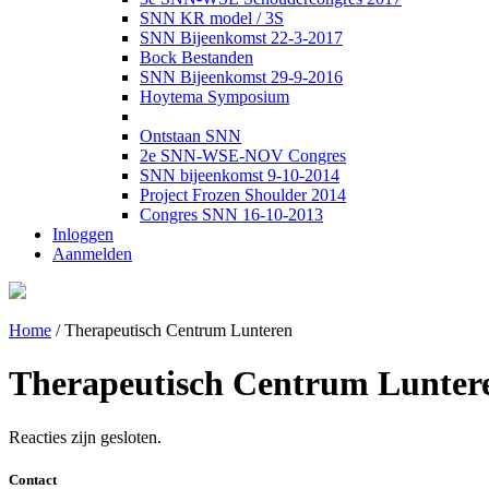
SNN KR model / 3S
SNN Bijeenkomst 22-3-2017
Bock Bestanden
SNN Bijeenkomst 29-9-2016
Hoytema Symposium
Ontstaan SNN
2e SNN-WSE-NOV Congres
SNN bijeenkomst 9-10-2014
Project Frozen Shoulder 2014
Congres SNN 16-10-2013
Inloggen
Aanmelden
Home
/
Therapeutisch Centrum Lunteren
Therapeutisch Centrum Lunter
Reacties zijn gesloten.
Contact