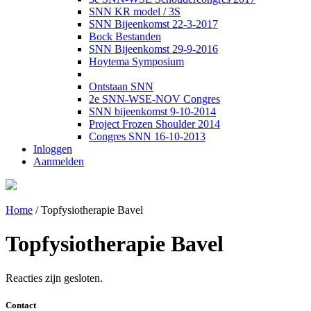
SNN KR model / 3S
SNN Bijeenkomst 22-3-2017
Bock Bestanden
SNN Bijeenkomst 29-9-2016
Hoytema Symposium
Ontstaan SNN
2e SNN-WSE-NOV Congres
SNN bijeenkomst 9-10-2014
Project Frozen Shoulder 2014
Congres SNN 16-10-2013
Inloggen
Aanmelden
Home
/
Topfysiotherapie Bavel
Topfysiotherapie Bavel
Reacties zijn gesloten.
Contact