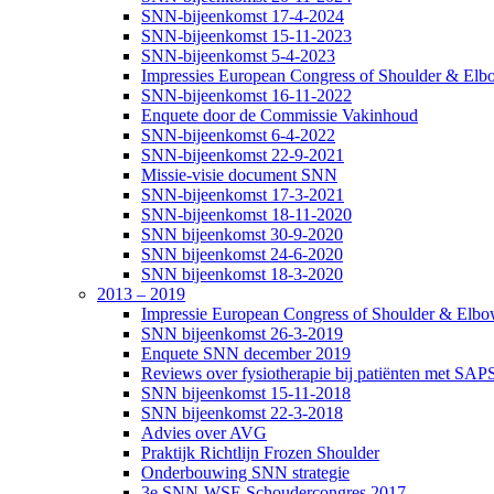
SNN-bijeenkomst 17-4-2024
SNN-bijeenkomst 15-11-2023
SNN-bijeenkomst 5-4-2023
Impressies European Congress of Shoulder & Elbo
SNN-bijeenkomst 16-11-2022
Enquete door de Commissie Vakinhoud
SNN-bijeenkomst 6-4-2022
SNN-bijeenkomst 22-9-2021
Missie-visie document SNN
SNN-bijeenkomst 17-3-2021
SNN-bijeenkomst 18-11-2020
SNN bijeenkomst 30-9-2020
SNN bijeenkomst 24-6-2020
SNN bijeenkomst 18-3-2020
2013 – 2019
Impressie European Congress of Shoulder & Elbow
SNN bijeenkomst 26-3-2019
Enquete SNN december 2019
Reviews over fysiotherapie bij patiënten met SAP
SNN bijeenkomst 15-11-2018
SNN bijeenkomst 22-3-2018
Advies over AVG
Praktijk Richtlijn Frozen Shoulder
Onderbouwing SNN strategie
3e SNN-WSE Schoudercongres 2017