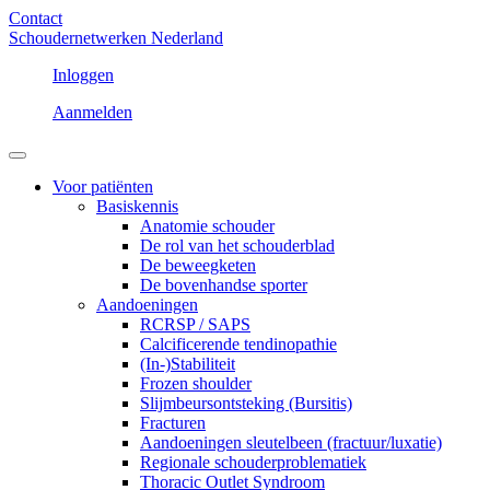
Contact
Schoudernetwerken Nederland
Inloggen
Aanmelden
Voor patiënten
Basiskennis
Anatomie schouder
De rol van het schouderblad
De beweegketen
De bovenhandse sporter
Aandoeningen
RCRSP / SAPS
Calcificerende tendinopathie
(In-)Stabiliteit
Frozen shoulder
Slijmbeursontsteking (Bursitis)
Fracturen
Aandoeningen sleutelbeen (fractuur/luxatie)
Regionale schouderproblematiek
Thoracic Outlet Syndroom