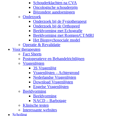
Schouderklachten na CVA
Oncologische schouderpijn
Bijzondere aandoeningen
Onderzoek
Onderzoek bij de Fysiotherapeut
Onderzoek bij de Orthopeed
Beeldvorming met Echografie
Beeldvorming met Rontgen/CT/MRI
Het Biopsychosociale model
Operatie & Revalidatie
Voor therapeuten
Fact Sheets
Postoperatieve en Behandelrichtlijnen
Vragenlijsten
3S Vragenlijst
Vragenlijsten – Achtergrond
Nederlandse Vragenlijsten
Download Vragenlijsten
Engelse Vragenlijsten
Beeldvorming
Beeldvorming
NACD – Barbotage
Klinische testen
Interessante websites
Scholing