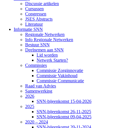
Discussie artikelen
Cursussen
Congressen
JSES Abstracts
Literatuur
Informatie SNN
Regionale Netwerken
Info Regionale Netwerken
Bestuur SNN
Deelnemen aan SNN
Lid worden
Netwerk Starten?
Commissies
Commissie Zorginnovatie
Commissie Vakinhoud
Commissie Communicatie
Raad van Advies
Samenwerking
2026
SNN-bijeenkomst 15-04-2026
2025
SNN-bijeenkomst 26-11-2025
SNN-bijeenkomst 09-04-2025
2020 – 2024
SNN-bijeenkomst 20-11-2024