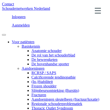
Contact
Schoudernetwerken Nederland
Inloggen
Aanmelden
Voor patiënten
Basiskennis
Anatomie schouder
De rol van het schouderblad
De beweegketen
De bovenhandse sporter
Aandoeningen
RCRSP / SAPS
Calcificerende tendinopathie
(In-)Stabiliteit
Frozen shoulder
Slijmbeursontsteking (Bursitis)
Fracturen
Aandoeningen sleutelbeen (fractuur/luxatie)
Regionale schouderproblematiek
Thoracic Outlet Syndroom