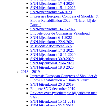
SNN-bijeenkomst 17-4-2024
SNN-bijeenkomst 15-11-2023
SNN-bijeenkomst 5-4-2023
Impressies European Congress of Shoulder &
Elbow Rehabilitation 2022 – “Gluren bij de
Buren”
SNN-bijeenkomst 16-11-2022
Enquete door de Commissie Vakinhoud
SNN-bijeenkomst 6-4-2022
SNN-bijeenkomst 22-9-2021
Missie-visie document SNN
SNN-bijeenkomst 17-3-2021
SNN-bijeenkomst 18-11-2020
SNN bijeenkomst 30-9-2020
SNN bijeenkomst 24-6-2020
SNN bijeenkomst 18-3-2020
2013 – 2019
Impressie European Congress of Shoulder &
Elbow Rehabilitation – “Brain & Pain”
SNN bijeenkomst 26-3-2019
Enquete SNN december 2019
Reviews over fysiotherapie bij patiënten met
SAPS
SNN bijeenkomst 15-11-2018
SNN bijeenkomst 22-3-2018