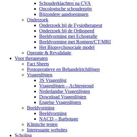
Schouderklachten na CVA
Oncologische schouderpijn
Bijzondere aandoeningen
Onderzoek
Onderzoek bij de Fysiotherapeut
Onderzoek bij de Orthopeed
Beeldvorming met Echografie
Beeldvorming met Rontgen/CT/MRI
Het Biopsychosociale model
Operatie & Revalidatie
Voor therapeuten
Fact Sheets
Postoperatieve en Behandelrichtlijnen
Vragenlijsten
3S Vragenlijst
Vragenlijsten – Achtergrond
Nederlandse Vragenlijsten
Download Vragenlijsten
Engelse Vragenlijsten
Beeldvorming
Beeldvorming
NACD – Barbotage
Klinische testen
Interessante websites
Scholing