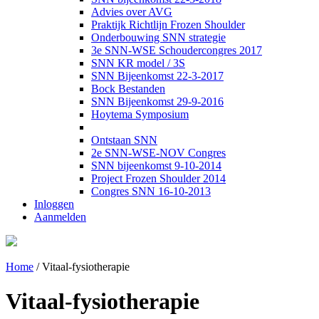
Advies over AVG
Praktijk Richtlijn Frozen Shoulder
Onderbouwing SNN strategie
3e SNN-WSE Schoudercongres 2017
SNN KR model / 3S
SNN Bijeenkomst 22-3-2017
Bock Bestanden
SNN Bijeenkomst 29-9-2016
Hoytema Symposium
Ontstaan SNN
2e SNN-WSE-NOV Congres
SNN bijeenkomst 9-10-2014
Project Frozen Shoulder 2014
Congres SNN 16-10-2013
Inloggen
Aanmelden
Home
/
Vitaal-fysiotherapie
Vitaal-fysiotherapie