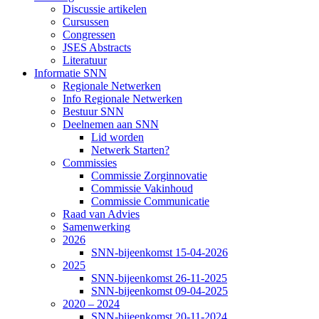
Discussie artikelen
Cursussen
Congressen
JSES Abstracts
Literatuur
Informatie SNN
Regionale Netwerken
Info Regionale Netwerken
Bestuur SNN
Deelnemen aan SNN
Lid worden
Netwerk Starten?
Commissies
Commissie Zorginnovatie
Commissie Vakinhoud
Commissie Communicatie
Raad van Advies
Samenwerking
2026
SNN-bijeenkomst 15-04-2026
2025
SNN-bijeenkomst 26-11-2025
SNN-bijeenkomst 09-04-2025
2020 – 2024
SNN-bijeenkomst 20-11-2024