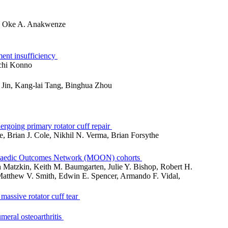
to, Oke A. Anakwenze
ament insufficiency
nichi Konno
 Jin, Kang-lai Tang, Binghua Zhou
rgoing primary rotator cuff repair
 Brian J. Cole, Nikhil N. Verma, Brian Forsythe
rthopaedic Outcomes Network (MOON) cohorts
Matzkin, Keith M. Baumgarten, Julie Y. Bishop, Robert H.
Matthew V. Smith, Edwin E. Spencer, Armando F. Vidal,
 massive rotator cuff tear
umeral osteoarthritis