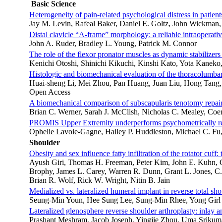
Basic Science
Heterogeneity of pain-related psychological distress in patien
Jay M. Levin, Rafeal Baker, Daniel E. Goltz, John Wickman
Distal clavicle “A-frame” morphology: a reliable intraoperativ
John A. Ruder, Bradley L. Young, Patrick M. Connor
The role of the flexor pronator muscles as dynamic stabilizers 
Kenichi Otoshi, Shinichi Kikuchi, Kinshi Kato, Yota Kaneko
Histologic and biomechanical evaluation of the thoracolumbar f
Huai-sheng Li, Mei Zhou, Pan Huang, Juan Liu, Hong Tang,
Open Access
A biomechanical comparison of subscapularis tenotomy repair 
Brian C. Werner, Sarah J. McClish, Nicholas C. Mealey, C
PROMIS Upper Extremity underperforms psychometrically rela
Ophelie Lavoie-Gagne, Hailey P. Huddleston, Michael C. Fu
Shoulder
Obesity and sex influence fatty infiltration of the rotato
Ayush Giri, Thomas H. Freeman, Peter Kim, John E. Kuhn, G
Brophy, James L. Carey, Warren R. Dunn, Grant L. Jones, C
Brian R. Wolf, Rick W. Wright, Nitin B. Jain
Medialized vs. lateralized humeral implant in reverse total sh
Seung-Min Youn, Hee Sung Lee, Sung-Min Rhee, Yong Gir
Lateralized glenosphere reverse shoulder arthroplasty: inlay a
Prashant Meshram, Jacob Joseph, Yingjie Zhou, Uma Sriku