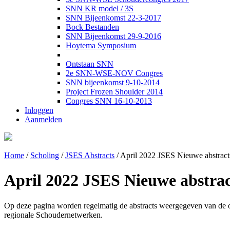
SNN KR model / 3S
SNN Bijeenkomst 22-3-2017
Bock Bestanden
SNN Bijeenkomst 29-9-2016
Hoytema Symposium
Ontstaan SNN
2e SNN-WSE-NOV Congres
SNN bijeenkomst 9-10-2014
Project Frozen Shoulder 2014
Congres SNN 16-10-2013
Inloggen
Aanmelden
Home
/
Scholing
/
JSES Abstracts
/
April 2022 JSES Nieuwe abstracts
April 2022 JSES Nieuwe abstract
Op deze pagina worden regelmatig de abstracts weergegeven van de on
regionale Schoudernetwerken.