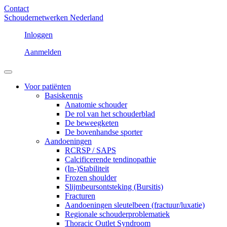
Contact
Schoudernetwerken Nederland
Inloggen
Aanmelden
Voor patiënten
Basiskennis
Anatomie schouder
De rol van het schouderblad
De beweegketen
De bovenhandse sporter
Aandoeningen
RCRSP / SAPS
Calcificerende tendinopathie
(In-)Stabiliteit
Frozen shoulder
Slijmbeursontsteking (Bursitis)
Fracturen
Aandoeningen sleutelbeen (fractuur/luxatie)
Regionale schouderproblematiek
Thoracic Outlet Syndroom