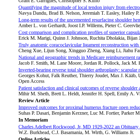
Grant E. Garrigues, Christopher S. Klifto
Quantifying the magnitude of local tendon injury from electro
Navya Dandu, Brad B. Nelson, Jeremiah T. Easley, Hailey P.
Long-term results of the uncemented resurfacing shoulder he
Amber L. von Gerhardt, Joost I.P. Willems, Pieter C. Geervlie
Cost comparison and complication profiles of superior capsular 
Erick M. Marigi, Quinn J. Johnson, Ruchita Dholakia, Bijan 
Truly anatomic coracoclavicular ligament reconstruction with
Cheng Xue, Lijun Song, Xingguo Zheng, Xiang Li, Jiahu Fa
National and geographic trends in Medicare reimbursement ra
Jacob F. Smith, M. Lane Moore, Jordan R. Pollock, Jack M.
Inverted-bearing reverse total shoulder arthroplasty: scapular
Georges Kohut, Falk Reuther, Thierry Joudet, Max J. Kääb, 
Open Access
Patient satisfaction and clinical outcomes of reverse shoulde
Mihir M. Sheth, Brett L. Heldt, Jennifer H. Spell, Emily A. 
Review Article
Improved outcomes for proximal humerus fracture open reductio
Suhas P. Dasari, Benjamin Kerzner, Luc M. Fortier, Parker 
In Memoriam
Charles Adelbert Rockwood, Jr, MD 1929-2022 an Obituary 
W.Z. Burkhead, C.J. Basamania, M. Wirth, G. Williams Jr.
Online Articles