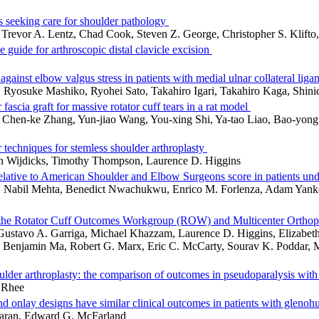
ts seeking care for shoulder pathology
, Trevor A. Lentz, Chad Cook, Steven Z. George, Christopher S. Klif
e guide for arthroscopic distal clavicle excision
against elbow valgus stress in patients with medial ulnar collateral lig
, Ryosuke Mashiko, Ryohei Sato, Takahiro Igari, Takahiro Kaga, Shi
ascia graft for massive rotator cuff tears in a rat model
 Chen-ke Zhang, Yun-jiao Wang, You-xing Shi, Ya-tao Liao, Bao-yong
techniques for stemless shoulder arthroplasty
oen Wijdicks, Timothy Thompson, Laurence D. Higgins
tive to American Shoulder and Elbow Surgeons score in patients unde
, Nabil Mehta, Benedict Nwachukwu, Enrico M. Forlenza, Adam Yanke,
r cuff: the Rotator Cuff Outcomes Workgroup (ROW) and Multicenter O
ustavo A. Garriga, Michael Khazzam, Laurence D. Higgins, Elizabeth 
. Benjamin Ma, Robert G. Marx, Eric C. McCarty, Sourav K. Poddar, 
oulder arthroplasty: the comparison of outcomes in pseudoparalysis with
l Rhee
nd onlay designs have similar clinical outcomes in patients with glenoh
maran, Edward G. McFarland