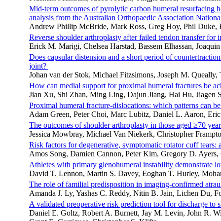
Mid-term outcomes of pyrolytic carbon humeral resurfacing he
analysis from the Australian Orthopaedic Association Nation
Andrew Phillip McBride, Mark Ross, Greg Hoy, Phil Duke, R
Reverse shoulder arthroplasty after failed tendon transfer for i
Erick M. Marigi, Chelsea Harstad, Bassem Elhassan, Joaquin
Does capsular distension and a short period of countertractio
joint?
Johan van der Stok, Michael Fitzsimons, Joseph M. Queally
How can medial support for proximal humeral fractures be achi
Jian Xu, Shi Zhan, Ming Ling, Dajun Jiang, Hai Hu, Jiagen 
Proximal humeral fracture-dislocations: which patterns can 
Adam Green, Peter Choi, Marc Lubitz, Daniel L. Aaron, Eri
The outcomes of shoulder arthroplasty in those aged ≥70 year
Jessica Mowbray, Michael Van Niekerk, Christopher Frampt
Risk factors for degenerative, symptomatic rotator cuff tears:
Amos Song, Damien Cannon, Peter Kim, Gregory D. Ayers, C
Athletes with primary glenohumeral instability demonstrate lowe
David T. Lennon, Martin S. Davey, Eoghan T. Hurley, Moha
The role of familial predisposition in imaging-confirmed atrau
Amanda J. Ly, Yashas C. Reddy, Nitin B. Jain, Lichen Du,
A validated preoperative risk prediction tool for discharge to 
Daniel E. Goltz, Robert A. Burnett, Jay M. Levin, John R. W