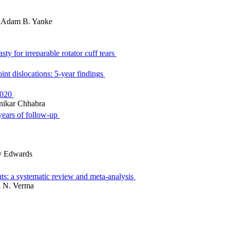
s, Adam B. Yanke
ty for irreparable rotator cuff tears
nt dislocations: 5-year findings
 2020
Anikar Chhabra
 years of follow-up
ley Edwards
nts: a systematic review and meta-analysis
il N. Verma