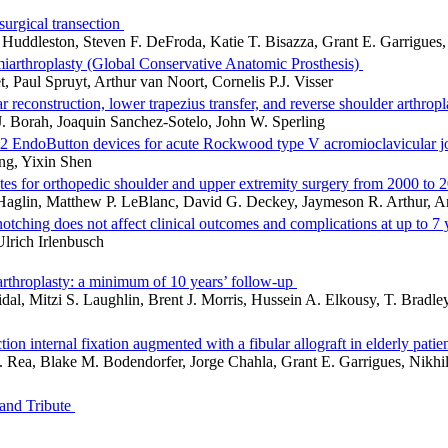
surgical transection
 Huddleston, Steven F. DeFroda, Katie T. Bisazza, Grant E. Garrigue
miarthroplasty (Global Conservative Anatomic Prosthesis)
t, Paul Spruyt, Arthur van Noort, Cornelis P.J. Visser
reconstruction, lower trapezius transfer, and reverse shoulder arthroplas
J. Borah, Joaquin Sanchez-Sotelo, John W. Sperling
 2 EndoButton devices for acute Rockwood type V acromioclavicular joi
ng, Yixin Shen
tes for orthopedic shoulder and upper extremity surgery from 2000 to
 Haglin, Matthew P. LeBlanc, David G. Deckey, Jaymeson R. Arthur, 
 notching does not affect clinical outcomes and complications at up to 7
Ulrich Irlenbusch
r arthroplasty: a minimum of 10 years’ follow-up
Vidal, Mitzi S. Laughlin, Brent J. Morris, Hussein A. Elkousy, T. Brad
n internal fixation augmented with a fibular allograft in elderly patie
M. Rea, Blake M. Bodendorfer, Jorge Chahla, Grant E. Garrigues, Nikh
and Tribute