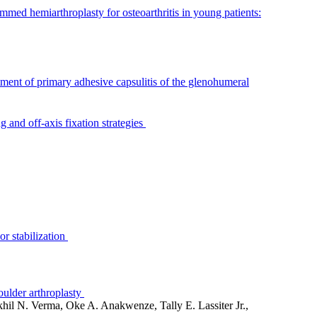
med hemiarthroplasty for osteoarthritis in young patients:
tment of primary adhesive capsulitis of the glenohumeral
 and off-axis fixation strategies
or stabilization
houlder arthroplasty
hil N. Verma, Oke A. Anakwenze, Tally E. Lassiter Jr.,