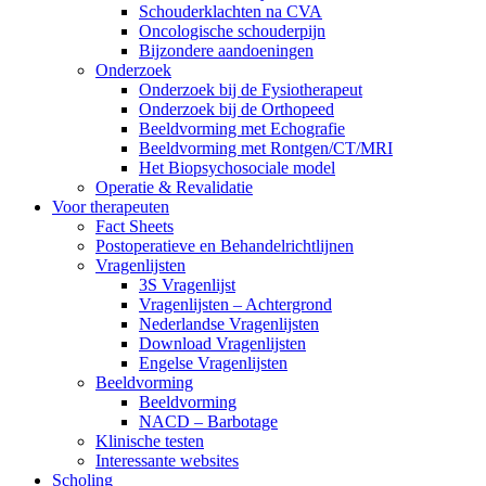
Schouderklachten na CVA
Oncologische schouderpijn
Bijzondere aandoeningen
Onderzoek
Onderzoek bij de Fysiotherapeut
Onderzoek bij de Orthopeed
Beeldvorming met Echografie
Beeldvorming met Rontgen/CT/MRI
Het Biopsychosociale model
Operatie & Revalidatie
Voor therapeuten
Fact Sheets
Postoperatieve en Behandelrichtlijnen
Vragenlijsten
3S Vragenlijst
Vragenlijsten – Achtergrond
Nederlandse Vragenlijsten
Download Vragenlijsten
Engelse Vragenlijsten
Beeldvorming
Beeldvorming
NACD – Barbotage
Klinische testen
Interessante websites
Scholing