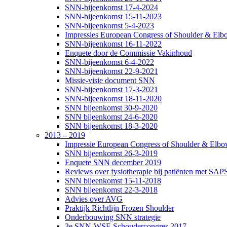
SNN-bijeenkomst 17-4-2024
SNN-bijeenkomst 15-11-2023
SNN-bijeenkomst 5-4-2023
Impressies European Congress of Shoulder & Elbo
SNN-bijeenkomst 16-11-2022
Enquete door de Commissie Vakinhoud
SNN-bijeenkomst 6-4-2022
SNN-bijeenkomst 22-9-2021
Missie-visie document SNN
SNN-bijeenkomst 17-3-2021
SNN-bijeenkomst 18-11-2020
SNN bijeenkomst 30-9-2020
SNN bijeenkomst 24-6-2020
SNN bijeenkomst 18-3-2020
2013 – 2019
Impressie European Congress of Shoulder & Elbow
SNN bijeenkomst 26-3-2019
Enquete SNN december 2019
Reviews over fysiotherapie bij patiënten met SAP
SNN bijeenkomst 15-11-2018
SNN bijeenkomst 22-3-2018
Advies over AVG
Praktijk Richtlijn Frozen Shoulder
Onderbouwing SNN strategie
3e SNN-WSE Schoudercongres 2017