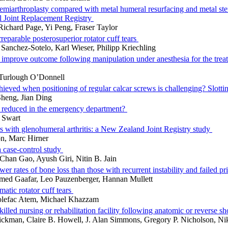
miarthroplasty compared with metal humeral resurfacing and metal stem
al Joint Replacement Registry
ichard Page, Yi Peng, Fraser Taylor
rreparable posterosuperior rotator cuff tears
 Sanchez-Sotelo, Karl Wieser, Philipp Kriechling
n improve outcome following manipulation under anesthesia for the trea
, Turlough O’Donnell
eved when positioning of regular calcar screws is challenging? Slotting
Sheng, Jian Ding
be reduced in the emergency department?
c Swart
s with glenohumeral arthritis: a New Zealand Joint Registry study
on, Marc Hirner
 a case-control study
han Gao, Ayush Giri, Nitin B. Jain
r rates of bone loss than those with recurrent instability and failed pri
med Gaafar, Leo Pauzenberger, Hannan Mullett
matic rotator cuff tears
 Folefac Atem, Michael Khazzam
skilled nursing or rehabilitation facility following anatomic or reverse s
ickman, Claire B. Howell, J. Alan Simmons, Gregory P. Nicholson, Nik