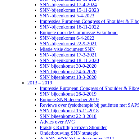
SNN-bijeenkomst 17-4-2024
SNN-bijeenkomst 15-11-2023
SNN-bijeenkomst 5-4-2023
Impressies European Congress of Shoulder & Elbo
SNN-bijeenkomst 16-11-2022
Enquete door de Commissie Vakinhoud
SNN-bijeenkomst 6-4-2022
SNN-bijeenkomst 22-9-2021
Missie-visie document SNN
SNN-bijeenkomst 17-3-2021
SNN-bijeenkomst 18-11-2020
SNN bijeenkomst 30-9-2020
SNN bijeenkomst 24-6-2020
SNN bijeenkomst 18-3-2020
2013 – 2019
Impressie European Congress of Shoulder & Elbow
SNN bijeenkomst 26-3-2019
Enquete SNN december 2019
Reviews over fysiotherapie bij patiënten met SAP
SNN bijeenkomst 15-11-2018
SNN bijeenkomst 22-3-2018
Advies over AVG
Praktijk Richtlijn Frozen Shoulder
Onderbouwing SNN strategie
3e SNN-WSE Schoudercongres 2017