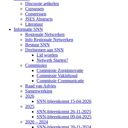
Discussie artikelen
Cursussen
Congressen
JSES Abstracts
Literatuur
Informatie SNN
Regionale Netwerken
Info Regionale Netwerken
Bestuur SNN
Deelnemen aan SNN
Lid worden
Netwerk Starten?
Commissies
Commissie Zorginnovatie
Commissie Vakinhoud
Commissie Communicatie
Raad van Advies
Samenwerking
2026
SNN-bijeenkomst 15-04-2026
2025
SNN-bijeenkomst 26-11-2025
SNN-bijeenkomst 09-04-2025
2020 – 2024
SNN-bijeenkomst 20-11-2024