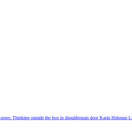
rses: Thinking outside the box in shoulderpain door Karin Hekman Lin