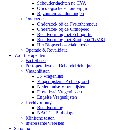
Schouderklachten na CVA
Oncologische schouderpijn
Bijzondere aandoeningen
Onderzoek
Onderzoek bij de Fysiotherapeut
Onderzoek bij de Orthopeed
Beeldvorming met Echografie
Beeldvorming met Rontgen/CT/MRI
Het Biopsychosociale model
Operatie & Revalidatie
Voor therapeuten
Fact Sheets
Postoperatieve en Behandelrichtlijnen
Vragenlijsten
3S Vragenlijst
Vragenlijsten – Achtergrond
Nederlandse Vragenlijsten
Download Vragenlijsten
Engelse Vragenlijsten
Beeldvorming
Beeldvorming
NACD – Barbotage
Klinische testen
Interessante websites
Scholing