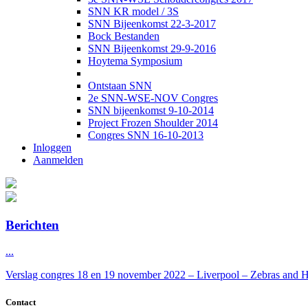
SNN KR model / 3S
SNN Bijeenkomst 22-3-2017
Bock Bestanden
SNN Bijeenkomst 29-9-2016
Hoytema Symposium
Ontstaan SNN
2e SNN-WSE-NOV Congres
SNN bijeenkomst 9-10-2014
Project Frozen Shoulder 2014
Congres SNN 16-10-2013
Inloggen
Aanmelden
Berichten
...
Verslag congres 18 en 19 november 2022 – Liverpool – Zebras and Ho
Contact