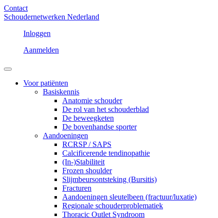
Contact
Schoudernetwerken Nederland
Inloggen
Aanmelden
Voor patiënten
Basiskennis
Anatomie schouder
De rol van het schouderblad
De beweegketen
De bovenhandse sporter
Aandoeningen
RCRSP / SAPS
Calcificerende tendinopathie
(In-)Stabiliteit
Frozen shoulder
Slijmbeursontsteking (Bursitis)
Fracturen
Aandoeningen sleutelbeen (fractuur/luxatie)
Regionale schouderproblematiek
Thoracic Outlet Syndroom