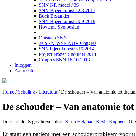
SNN KR model / 3S
SNN Bijeenkomst 22-3-2017
Bock Bestanden
SNN Bijeenkomst 29-9-2016
Hoytema Symposium
Ontstaan SNN
2e SNN-WSE-NOV Congres
SNN bijeenkomst 9-10-2014
Project Frozen Shoulder 2014
Congres SNN 16-10-2013
Inloggen
Aanmelden
Home
/
Scholing
/
Literatuur
/
De schouder – Van anatomie tot therap
De schouder – Van anatomie tot
De schouder is geschreven door
Karin Hekman
,
Kevin Kuppens
,
Oli
Er staat een patiënt met een schouderprobleem voor u 