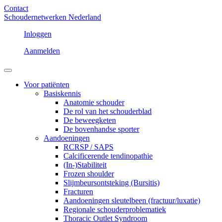
Contact
Schoudernetwerken Nederland
Inloggen
Aanmelden
Voor patiënten
Basiskennis
Anatomie schouder
De rol van het schouderblad
De beweegketen
De bovenhandse sporter
Aandoeningen
RCRSP / SAPS
Calcificerende tendinopathie
(In-)Stabiliteit
Frozen shoulder
Slijmbeursontsteking (Bursitis)
Fracturen
Aandoeningen sleutelbeen (fractuur/luxatie)
Regionale schouderproblematiek
Thoracic Outlet Syndroom