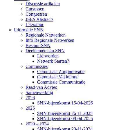
Discussie artikelen
Cursussen
Congressen
JSES Abstracts
Literatuur
Informatie SNN
Regionale Netwerken
Info Regionale Netwerken
Bestuur SNN
Deelnemen aan SNN
Lid worden
Netwerk Starten?
Commissies
Commissie Zorginnovatie
Commissie Vakinhoud
Commissie Communicatie
Raad van Advies
Samenwerking
2026
SNN-bijeenkomst 15-04-2026
2025
SNN-bijeenkomst 26-11-2025
SNN-bijeenkomst 09-04-2025
2020 – 2024
SNN-bijeenkomst 20-11-2024