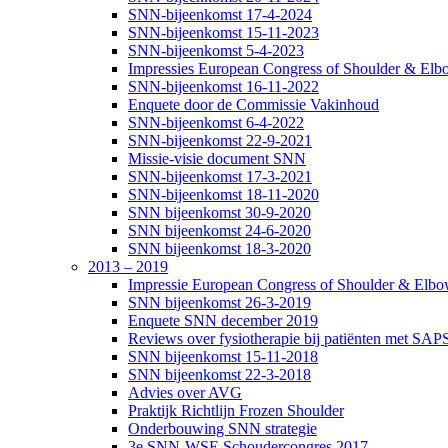
SNN-bijeenkomst 17-4-2024
SNN-bijeenkomst 15-11-2023
SNN-bijeenkomst 5-4-2023
Impressies European Congress of Shoulder & Elbo
SNN-bijeenkomst 16-11-2022
Enquete door de Commissie Vakinhoud
SNN-bijeenkomst 6-4-2022
SNN-bijeenkomst 22-9-2021
Missie-visie document SNN
SNN-bijeenkomst 17-3-2021
SNN-bijeenkomst 18-11-2020
SNN bijeenkomst 30-9-2020
SNN bijeenkomst 24-6-2020
SNN bijeenkomst 18-3-2020
2013 – 2019
Impressie European Congress of Shoulder & Elbow
SNN bijeenkomst 26-3-2019
Enquete SNN december 2019
Reviews over fysiotherapie bij patiënten met SAP
SNN bijeenkomst 15-11-2018
SNN bijeenkomst 22-3-2018
Advies over AVG
Praktijk Richtlijn Frozen Shoulder
Onderbouwing SNN strategie
3e SNN-WSE Schoudercongres 2017