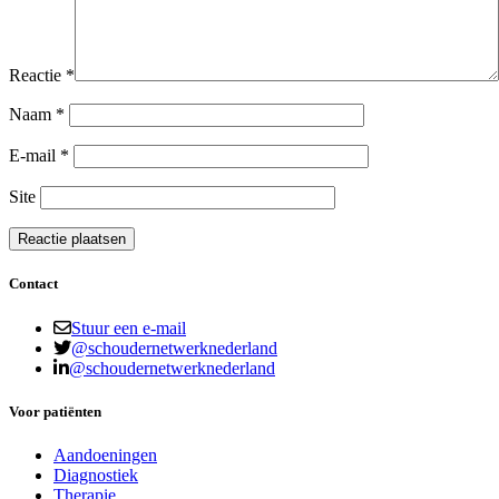
Reactie
*
Naam
*
E-mail
*
Site
Contact
Stuur een e-mail
@schoudernetwerknederland
@schoudernetwerknederland
Voor patiënten
Aandoeningen
Diagnostiek
Therapie