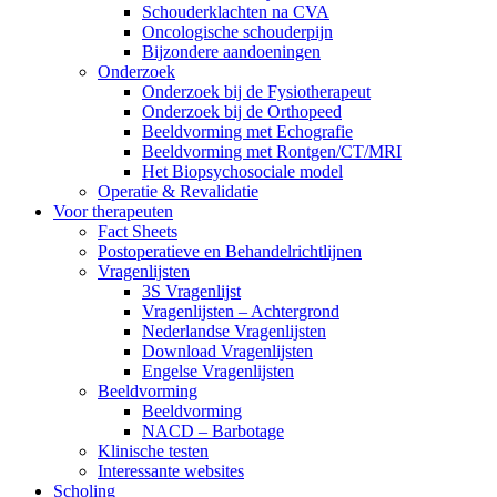
Schouderklachten na CVA
Oncologische schouderpijn
Bijzondere aandoeningen
Onderzoek
Onderzoek bij de Fysiotherapeut
Onderzoek bij de Orthopeed
Beeldvorming met Echografie
Beeldvorming met Rontgen/CT/MRI
Het Biopsychosociale model
Operatie & Revalidatie
Voor therapeuten
Fact Sheets
Postoperatieve en Behandelrichtlijnen
Vragenlijsten
3S Vragenlijst
Vragenlijsten – Achtergrond
Nederlandse Vragenlijsten
Download Vragenlijsten
Engelse Vragenlijsten
Beeldvorming
Beeldvorming
NACD – Barbotage
Klinische testen
Interessante websites
Scholing