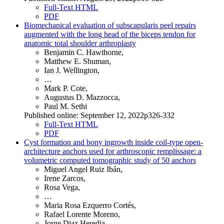
Full-Text HTML
PDF
Biomechanical evaluation of subscapularis peel repairs
augmented with the long head of the biceps tendon for
anatomic total shoulder arthroplasty
Benjamin C. Hawthorne,
Matthew E. Shuman,
Ian J. Wellington,
…
Mark P. Cote,
Augustus D. Mazzocca,
Paul M. Sethi
Published online: September 12, 2022p326-332
Full-Text HTML
PDF
Cyst formation and bony ingrowth inside coil-type open-
architecture anchors used for arthroscopic remplissage: a
volumetric computed tomographic study of 50 anchors
Miguel Angel Ruiz Ibán,
Irene Zarcos,
Rosa Vega,
…
Maria Rosa Ezquerro Cortés,
Rafael Lorente Moreno,
Jorge Diaz Heredia