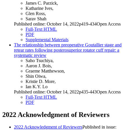
James C. Parzick,
Katharine Ives,
Glen Ross,
Sarav Shah
Published online: October 14, 2022p419-434Open Access
Full-Text HTML
PDF
Supplemental Materials
The relationship between preoperative Goutallier stage and
retear rates following posterosuperior rotator cuff repair: a
systematic review
Saho Tsuchiya,
Aaron J. Bois,
Graeme Matthewson,
Shin Oiwa,
Kristie D. More,
Ian K.Y. Lo
Published online: October 14, 2022p435-443Open Access
Full-Text HTML
PDF
2022 Acknowledgment of Reviewers
2022 Acknowledgment of Reviewers
Published in issue: