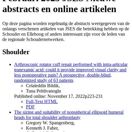
abstracts en online artikelen
Op deze pagina worden regelmatig de abstracts weergegeven van de
onlangs verschenen artikelen van JSES die betrekking hebben op de
Schouder en Elleboog of anders interessant zijn voor de leden van
de regionale Schoudernetwerken.
Shoulder
Arthroscopic rotator cuff repair performed with intra-articular
tranexamic acid: could it provide improved visual clarity and
less postoperative pain? A prospective, double-blind,
randomized study of 63 patients
Celaleddin Bildik,
Tuna Pehlivanoglu
Published online: November 17, 2022p223-231
Full-Text HTML
PDF
The sizing and suitability of nonspherical ellipsoid humeral
heads for total shoulder arthroplasty
Gregory W. Spangenberg,
Kenneth J. Faber,