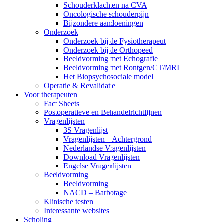
Schouderklachten na CVA
Oncologische schouderpijn
Bijzondere aandoeningen
Onderzoek
Onderzoek bij de Fysiotherapeut
Onderzoek bij de Orthopeed
Beeldvorming met Echografie
Beeldvorming met Rontgen/CT/MRI
Het Biopsychosociale model
Operatie & Revalidatie
Voor therapeuten
Fact Sheets
Postoperatieve en Behandelrichtlijnen
Vragenlijsten
3S Vragenlijst
Vragenlijsten – Achtergrond
Nederlandse Vragenlijsten
Download Vragenlijsten
Engelse Vragenlijsten
Beeldvorming
Beeldvorming
NACD – Barbotage
Klinische testen
Interessante websites
Scholing