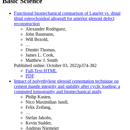
Basic Science
Functional biomechanical comparison of Latarjet vs. distal
tibial osteochondral allograft for anterior glenoid defect
reconstruction
Alexander Rodriguez,
John Baumann,
Will Bezold,
…
Dimitri Thomas,
James L. Cook,
Matthew J. Smith
Published online: October 03, 2022p374-382
Full-Text HTML
PDF
Impact of polyethylene glenoid cementation technique on
cement mantle integrity and stability after cyclic loading: a
computed tomography and biomechanical study
Philip Kasten,
Nico Maximilian Jandl,
Felix Zeifang,
…
Stefan Jakobs,
Kevin Stalder,
Andreas Niemeier