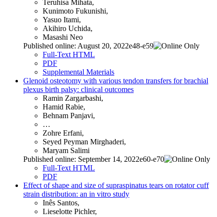
Teruhisa Mihata,
Kunimoto Fukunishi,
Yasuo Itami,
Akihiro Uchida,
Masashi Neo
Published online: August 20, 2022e48-e59
Full-Text HTML
PDF
Supplemental Materials
Glenoid osteotomy with various tendon transfers for brachial
plexus birth palsy: clinical outcomes
Ramin Zargarbashi,
Hamid Rabie,
Behnam Panjavi,
…
Zohre Erfani,
Seyed Peyman Mirghaderi,
Maryam Salimi
Published online: September 14, 2022e60-e70
Full-Text HTML
PDF
Effect of shape and size of supraspinatus tears on rotator cuff
strain distribution: an in vitro study
Inês Santos,
Lieselotte Pichler,