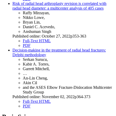
Risk of radial head arthroplasty revision is correlated with
radial head diameter: a multicenter analysis of 405 cases
Raffy Mirzayan,
Nikko Lowe,
Bryan Lin,
Daniel C. Acevedo,
Anshuman Singh
Published online: October 27, 2022p353-363
Full-Text HTML
PDF
Decision-making in the treatment of radial head fractures:
Delphi methodology
Serkan Surucu,
Kabir A. Torres,
Garrett Mitchell,
…
An-Lin Cheng,
Akin Cil
and the ASES Elbow Fracture-Dislocation Multicenter
Study Group
Published online: November 02, 2022p364-373
Full-Text HTML
PDF