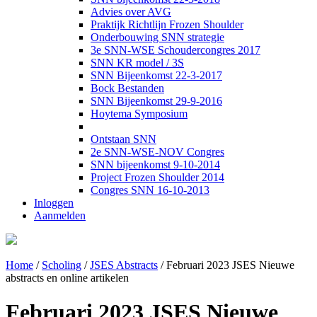
Advies over AVG
Praktijk Richtlijn Frozen Shoulder
Onderbouwing SNN strategie
3e SNN-WSE Schoudercongres 2017
SNN KR model / 3S
SNN Bijeenkomst 22-3-2017
Bock Bestanden
SNN Bijeenkomst 29-9-2016
Hoytema Symposium
Ontstaan SNN
2e SNN-WSE-NOV Congres
SNN bijeenkomst 9-10-2014
Project Frozen Shoulder 2014
Congres SNN 16-10-2013
Inloggen
Aanmelden
Home
/
Scholing
/
JSES Abstracts
/
Februari 2023 JSES Nieuwe
abstracts en online artikelen
Februari 2023 JSES Nieuwe