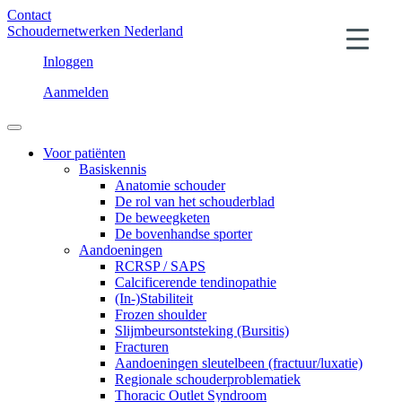
Contact
Schoudernetwerken Nederland
Inloggen
Aanmelden
Voor patiënten
Basiskennis
Anatomie schouder
De rol van het schouderblad
De beweegketen
De bovenhandse sporter
Aandoeningen
RCRSP / SAPS
Calcificerende tendinopathie
(In-)Stabiliteit
Frozen shoulder
Slijmbeursontsteking (Bursitis)
Fracturen
Aandoeningen sleutelbeen (fractuur/luxatie)
Regionale schouderproblematiek
Thoracic Outlet Syndroom