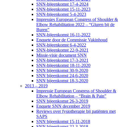
SNN-bijeenkomst 17-4-2024
SNN-bijeenkomst 15-11-2023
SNN-bijeenkomst 5-4-2023
Impressies European Congress of Shoulder &
Elbow Rehabilitation 2022 – “Gluren bij de
Buren”
SNN-bijeenkomst 16-11-2022
Enquete door de Commissie Vakinhoud
SNN-bijeenkomst 6-4-2022
SNN-bijeenkomst 22-9-2021
Missie-visie document SNN
SNN-bijeenkomst 17-3-2021
SNN-bijeenkomst 18-11-2020
SNN bijeenkomst 30-9-2020
SNN bijeenkomst 24-6-2020
SNN bijeenkomst 18-3-2020
2013 – 2019
Impressie European Congress of Shoulder &
Elbow Rehabilitation – “Brain & Pain”
SNN bijeenkomst 26-3-2019
Enquete SNN december 2019
Reviews over fysiotherapie bij patiënten met
SAPS
SNN bijeenkomst 15-11-2018
SNN bijeenkomst 22-3-2018