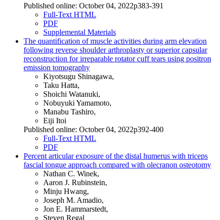
Published online: October 04, 2022p383-391
Full-Text HTML
PDF
Supplemental Materials
The quantification of muscle activities during arm elevation
following reverse shoulder arthroplasty or superior capsular
reconstruction for irreparable rotator cuff tears using positron
emission tomography
Kiyotsugu Shinagawa,
Taku Hatta,
Shoichi Watanuki,
Nobuyuki Yamamoto,
Manabu Tashiro,
Eiji Itoi
Published online: October 04, 2022p392-400
Full-Text HTML
PDF
Percent articular exposure of the distal humerus with triceps
fascial tongue approach compared with olecranon osteotomy
Nathan C. Winek,
Aaron J. Rubinstein,
Minju Hwang,
Joseph M. Amadio,
Jon E. Hammarstedt,
Steven Regal