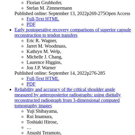
Florian Grubhofer,
Stefan M. Zimmermann
Published online: September 13, 2022p269-275Open Access
Full-Text HTML
PDF
Early postoperative recovery comparisons of superior capsule
reconstruction to tendon transfers
Eric R. Wagner,
Jarret M. Woodmass,
Kathryn M. Welp,
Michelle J. Chang,
Laurence Higgins,
Jon J.P. Warner
Published online: September 14, 2022p276-285
Full-Text HTML
PDF
Reliability and accuracy of the critical shoulder angle
measured by anteroposterior radiographs: using digitally
reconstructed radiograph from 3-dimensional computed
tomography images
Yuji Shibayama,
Rui Imamura,
Toshiaki Hirose,
…
Atsushi Teramoto,