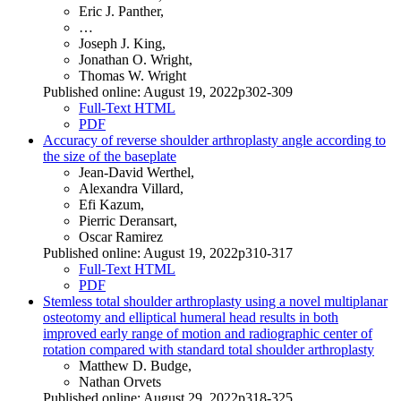
Eric J. Panther,
…
Joseph J. King,
Jonathan O. Wright,
Thomas W. Wright
Published online: August 19, 2022p302-309
Full-Text HTML
PDF
Accuracy of reverse shoulder arthroplasty angle according to
the size of the baseplate
Jean-David Werthel,
Alexandra Villard,
Efi Kazum,
Pierric Deransart,
Oscar Ramirez
Published online: August 19, 2022p310-317
Full-Text HTML
PDF
Stemless total shoulder arthroplasty using a novel multiplanar
osteotomy and elliptical humeral head results in both
improved early range of motion and radiographic center of
rotation compared with standard total shoulder arthroplasty
Matthew D. Budge,
Nathan Orvets
Published online: August 29, 2022p318-325