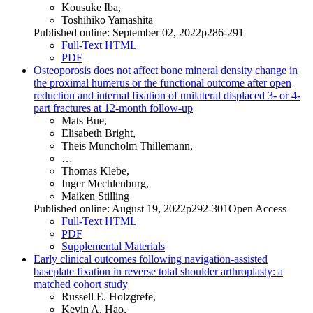
Kousuke Iba,
Toshihiko Yamashita
Published online: September 02, 2022p286-291
Full-Text HTML
PDF
Osteoporosis does not affect bone mineral density change in
the proximal humerus or the functional outcome after open
reduction and internal fixation of unilateral displaced 3- or 4-
part fractures at 12-month follow-up
Mats Bue,
Elisabeth Bright,
Theis Muncholm Thillemann,
…
Thomas Klebe,
Inger Mechlenburg,
Maiken Stilling
Published online: August 19, 2022p292-301Open Access
Full-Text HTML
PDF
Supplemental Materials
Early clinical outcomes following navigation-assisted
baseplate fixation in reverse total shoulder arthroplasty: a
matched cohort study
Russell E. Holzgrefe,
Kevin A. Hao,