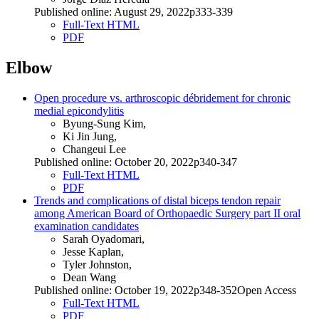
Published online: August 29, 2022p333-339
Full-Text HTML
PDF
Elbow
Open procedure vs. arthroscopic débridement for chronic
medial epicondylitis
Byung-Sung Kim,
Ki Jin Jung,
Changeui Lee
Published online: October 20, 2022p340-347
Full-Text HTML
PDF
Trends and complications of distal biceps tendon repair
among American Board of Orthopaedic Surgery part II oral
examination candidates
Sarah Oyadomari,
Jesse Kaplan,
Tyler Johnston,
Dean Wang
Published online: October 19, 2022p348-352Open Access
Full-Text HTML
PDF