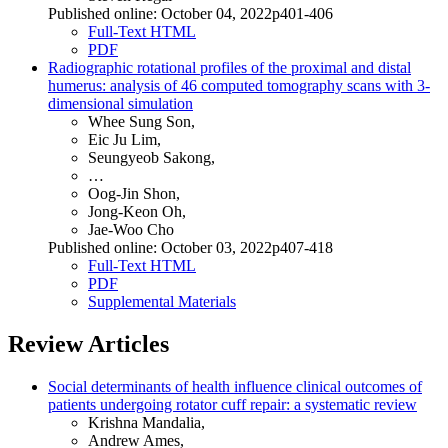
Published online: October 04, 2022p401-406
Full-Text HTML
PDF
Radiographic rotational profiles of the proximal and distal
humerus: analysis of 46 computed tomography scans with 3-
dimensional simulation
Whee Sung Son,
Eic Ju Lim,
Seungyeob Sakong,
…
Oog-Jin Shon,
Jong-Keon Oh,
Jae-Woo Cho
Published online: October 03, 2022p407-418
Full-Text HTML
PDF
Supplemental Materials
Review Articles
Social determinants of health influence clinical outcomes of
patients undergoing rotator cuff repair: a systematic review
Krishna Mandalia,
Andrew Ames,