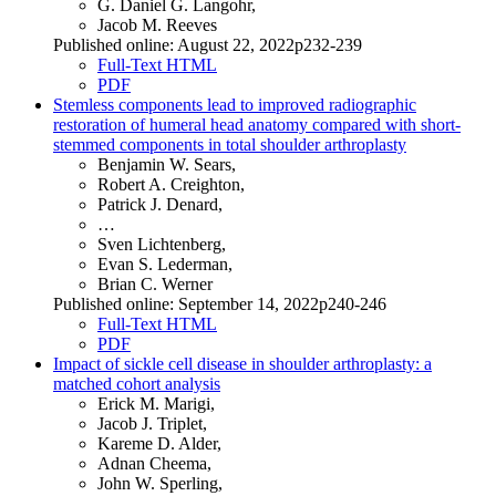
G. Daniel G. Langohr,
Jacob M. Reeves
Published online: August 22, 2022p232-239
Full-Text HTML
PDF
Stemless components lead to improved radiographic
restoration of humeral head anatomy compared with short-
stemmed components in total shoulder arthroplasty
Benjamin W. Sears,
Robert A. Creighton,
Patrick J. Denard,
…
Sven Lichtenberg,
Evan S. Lederman,
Brian C. Werner
Published online: September 14, 2022p240-246
Full-Text HTML
PDF
Impact of sickle cell disease in shoulder arthroplasty: a
matched cohort analysis
Erick M. Marigi,
Jacob J. Triplet,
Kareme D. Alder,
Adnan Cheema,
John W. Sperling,