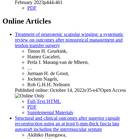
February 2023p444-461
PDF
Online Articles
Treatment of neurogenic scapular winging: a systematic
review on outcomes after nonsurgical management and
tendon transfer surgery
Timon H. Geurkink,
Hamez Gacaferi,
Perla J. Marang-van de Mheen,
…
Jurriaan H. de Groot,
Jochem Nagels,
Rob G.H.H. Nelissen
Published online: October 14, 2022e35-e47Open Access
Full-Text HTML
PDF
Supplemental Materials
Structural and clinical outcomes after superior capsule
reconstruction using an at least 6-mm-thick fascia lata
autograft including the intermuscular septum
Akihiko Hasegawa,