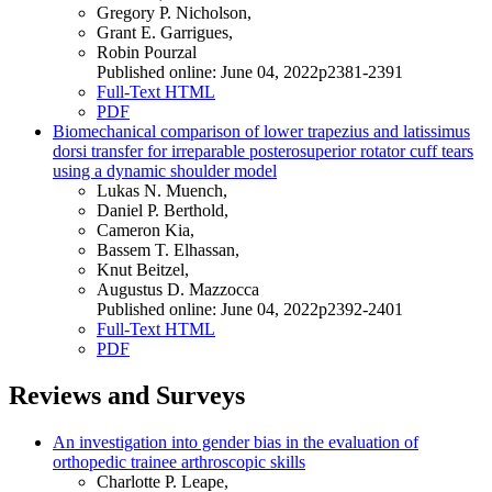
Gregory P. Nicholson,
Grant E. Garrigues,
Robin Pourzal
Published online: June 04, 2022p2381-2391
Full-Text HTML
PDF
Biomechanical comparison of lower trapezius and latissimus
dorsi transfer for irreparable posterosuperior rotator cuff tears
using a dynamic shoulder model
Lukas N. Muench,
Daniel P. Berthold,
Cameron Kia,
Bassem T. Elhassan,
Knut Beitzel,
Augustus D. Mazzocca
Published online: June 04, 2022p2392-2401
Full-Text HTML
PDF
Reviews and Surveys
An investigation into gender bias in the evaluation of
orthopedic trainee arthroscopic skills
Charlotte P. Leape,