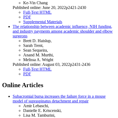
Ke-Vin Chang
Published online: June 20, 2022p2421-2430
Full-Text HTML
PDF
Supplemental Materials
The relationship between academic influence, NIH funding,
and industry payments among academic shoulder and elbow
surgeons
Brett D. Haislup,
Sarah Trent,
Sean Sequeira,
Anand M. Murthi,
Melissa A. Wright
Published online: August 03, 2022p2431-2436
Full-Text HTML
PDF
Online Articles
Subacromial bursa increases the failure force in a mouse
model of supraspinatus detachment and repair
Amir Lebaschi,
Danielle E. Kriscenski,
Lisa M. Tamburini,