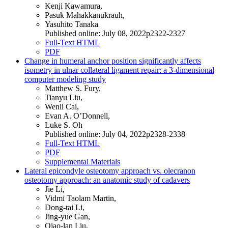
Kenji Kawamura,
Pasuk Mahakkanukrauh,
Yasuhito Tanaka
Published online: July 08, 2022p2322-2327
Full-Text HTML
PDF
Change in humeral anchor position significantly affects
isometry in ulnar collateral ligament repair: a 3-dimensional
computer modeling study
Matthew S. Fury,
Tianyu Liu,
Wenli Cai,
Evan A. O’Donnell,
Luke S. Oh
Published online: July 04, 2022p2328-2338
Full-Text HTML
PDF
Supplemental Materials
Lateral epicondyle osteotomy approach vs. olecranon
osteotomy approach: an anatomic study of cadavers
Jie Li,
Vidmi Taolam Martin,
Dong-tai Li,
Jing-yue Gan,
Qiao-lan Liu,