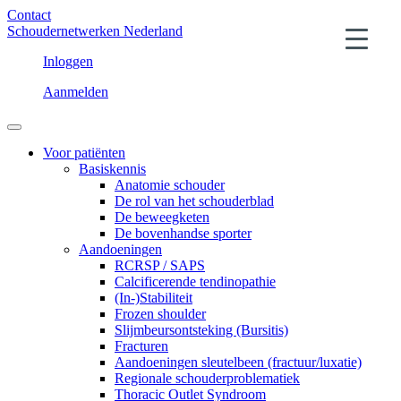
Contact
Schoudernetwerken Nederland
Inloggen
Aanmelden
Voor patiënten
Basiskennis
Anatomie schouder
De rol van het schouderblad
De beweegketen
De bovenhandse sporter
Aandoeningen
RCRSP / SAPS
Calcificerende tendinopathie
(In-)Stabiliteit
Frozen shoulder
Slijmbeursontsteking (Bursitis)
Fracturen
Aandoeningen sleutelbeen (fractuur/luxatie)
Regionale schouderproblematiek
Thoracic Outlet Syndroom