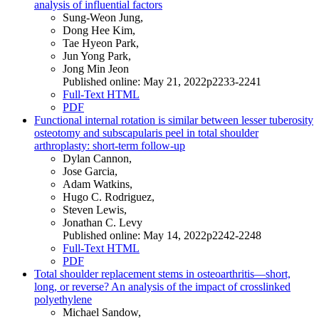
analysis of influential factors
Sung-Weon Jung,
Dong Hee Kim,
Tae Hyeon Park,
Jun Yong Park,
Jong Min Jeon
Published online: May 21, 2022p2233-2241
Full-Text HTML
PDF
Functional internal rotation is similar between lesser tuberosity
osteotomy and subscapularis peel in total shoulder
arthroplasty: short-term follow-up
Dylan Cannon,
Jose Garcia,
Adam Watkins,
Hugo C. Rodriguez,
Steven Lewis,
Jonathan C. Levy
Published online: May 14, 2022p2242-2248
Full-Text HTML
PDF
Total shoulder replacement stems in osteoarthritis—short,
long, or reverse? An analysis of the impact of crosslinked
polyethylene
Michael Sandow,