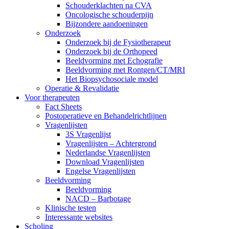
Schouderklachten na CVA
Oncologische schouderpijn
Bijzondere aandoeningen
Onderzoek
Onderzoek bij de Fysiotherapeut
Onderzoek bij de Orthopeed
Beeldvorming met Echografie
Beeldvorming met Rontgen/CT/MRI
Het Biopsychosociale model
Operatie & Revalidatie
Voor therapeuten
Fact Sheets
Postoperatieve en Behandelrichtlijnen
Vragenlijsten
3S Vragenlijst
Vragenlijsten – Achtergrond
Nederlandse Vragenlijsten
Download Vragenlijsten
Engelse Vragenlijsten
Beeldvorming
Beeldvorming
NACD – Barbotage
Klinische testen
Interessante websites
Scholing