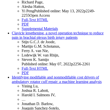
Richard Page,
Alesha Hatton,
Yi PengPublished online: May 13, 2022p2249-
2255Open Access
Full-Text HTML
PDF
Supplemental Materials
Clavicle lengthening, a novel operation technique to reduce
pain in brachial plexus birth injury patients
Stijn G.C.J. de Joode,
Martijn G.M. Schotanus,
Ferry A. van Nie,
Lodewijk W. van Rhijn,
Steven K. Samijo
Published online: May 07, 2022p2256-2261
Full-Text HTML
PDF
Identifying modifiable and nonmodifiable cost drivers of
ambulatory rotator cuff repair: a machine learning analysis
Yining Lu,
Joshua R. Labott,
Harold I. Salmons IV,
…
Jonathan D. Barlow,
Joaquin Sanchez-Sotelo,