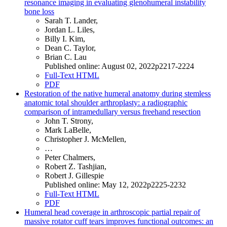
resonance imaging in evaluating glenohumeral instability
bone loss
Sarah T. Lander,
Jordan L. Liles,
Billy I. Kim,
Dean C. Taylor,
Brian C. Lau
Published online: August 02, 2022p2217-2224
Full-Text HTML
PDF
Restoration of the native humeral anatomy during stemless
anatomic total shoulder arthroplasty: a radiographic
comparison of intramedullary versus freehand resection
John T. Strony,
Mark LaBelle,
Christopher J. McMellen,
…
Peter Chalmers,
Robert Z. Tashjian,
Robert J. Gillespie
Published online: May 12, 2022p2225-2232
Full-Text HTML
PDF
Humeral head coverage in arthroscopic partial repair of
massive rotator cuff tears improves functional outcomes: an