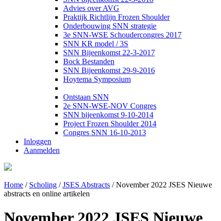
Advies over AVG
Praktijk Richtlijn Frozen Shoulder
Onderbouwing SNN strategie
3e SNN-WSE Schoudercongres 2017
SNN KR model / 3S
SNN Bijeenkomst 22-3-2017
Bock Bestanden
SNN Bijeenkomst 29-9-2016
Hoytema Symposium
Ontstaan SNN
2e SNN-WSE-NOV Congres
SNN bijeenkomst 9-10-2014
Project Frozen Shoulder 2014
Congres SNN 16-10-2013
Inloggen
Aanmelden
Home
/
Scholing
/
JSES Abstracts
/
November 2022 JSES Nieuwe
abstracts en online artikelen
November 2022 JSES Nieuwe