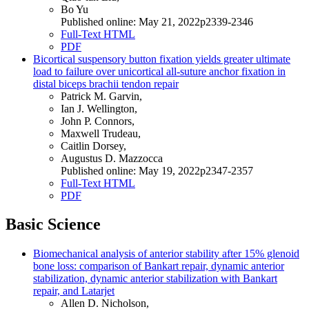
Bo Yu
Published online: May 21, 2022p2339-2346
Full-Text HTML
PDF
Bicortical suspensory button fixation yields greater ultimate
load to failure over unicortical all-suture anchor fixation in
distal biceps brachii tendon repair
Patrick M. Garvin,
Ian J. Wellington,
John P. Connors,
Maxwell Trudeau,
Caitlin Dorsey,
Augustus D. Mazzocca
Published online: May 19, 2022p2347-2357
Full-Text HTML
PDF
Basic Science
Biomechanical analysis of anterior stability after 15% glenoid
bone loss: comparison of Bankart repair, dynamic anterior
stabilization, dynamic anterior stabilization with Bankart
repair, and Latarjet
Allen D. Nicholson,