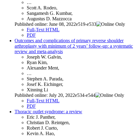
…
Scott A. Rodeo,
Sangamesh G. Kumbar,
Augustus D. Mazzocca
Published online: June 08, 2022e519-e533
Full-Text HTML
PDF
Outcomes and complications of primary reverse shoulder
arthroplasty with minimum of 2 years’ follow-up: a systematic
review and meta-analysis
Joseph W. Galvin,
Ryan Kim,
Alexander Ment,
…
Stephen A. Parada,
Josef K. Eichinger,
Xinning Li
Published online: July 20, 2022e534-e544
Full-Text HTML
PDF
Thoracic outlet syndrome: a review
Eric J. Panther,
Christian D. Reintgen,
Robert J. Cueto,
Kevin A. Hao,