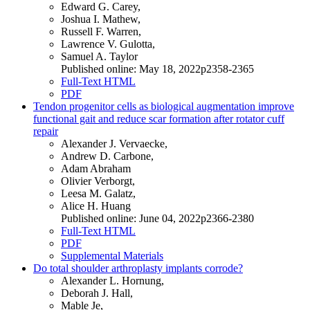
Edward G. Carey,
Joshua I. Mathew,
Russell F. Warren,
Lawrence V. Gulotta,
Samuel A. Taylor
Published online: May 18, 2022p2358-2365
Full-Text HTML
PDF
Tendon progenitor cells as biological augmentation improve
functional gait and reduce scar formation after rotator cuff
repair
Alexander J. Vervaecke,
Andrew D. Carbone,
Adam Abraham
Olivier Verborgt,
Leesa M. Galatz,
Alice H. Huang
Published online: June 04, 2022p2366-2380
Full-Text HTML
PDF
Supplemental Materials
Do total shoulder arthroplasty implants corrode?
Alexander L. Hornung,
Deborah J. Hall,
Mable Je,