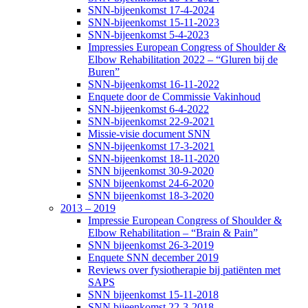
SNN-bijeenkomst 17-4-2024
SNN-bijeenkomst 15-11-2023
SNN-bijeenkomst 5-4-2023
Impressies European Congress of Shoulder &
Elbow Rehabilitation 2022 – “Gluren bij de
Buren”
SNN-bijeenkomst 16-11-2022
Enquete door de Commissie Vakinhoud
SNN-bijeenkomst 6-4-2022
SNN-bijeenkomst 22-9-2021
Missie-visie document SNN
SNN-bijeenkomst 17-3-2021
SNN-bijeenkomst 18-11-2020
SNN bijeenkomst 30-9-2020
SNN bijeenkomst 24-6-2020
SNN bijeenkomst 18-3-2020
2013 – 2019
Impressie European Congress of Shoulder &
Elbow Rehabilitation – “Brain & Pain”
SNN bijeenkomst 26-3-2019
Enquete SNN december 2019
Reviews over fysiotherapie bij patiënten met
SAPS
SNN bijeenkomst 15-11-2018
SNN bijeenkomst 22-3-2018