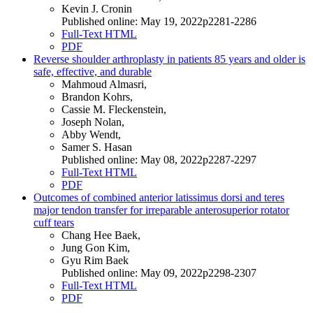
Kevin J. Cronin
Published online: May 19, 2022p2281-2286
Full-Text HTML
PDF
Reverse shoulder arthroplasty in patients 85 years and older is
safe, effective, and durable
Mahmoud Almasri,
Brandon Kohrs,
Cassie M. Fleckenstein,
Joseph Nolan,
Abby Wendt,
Samer S. Hasan
Published online: May 08, 2022p2287-2297
Full-Text HTML
PDF
Outcomes of combined anterior latissimus dorsi and teres
major tendon transfer for irreparable anterosuperior rotator
cuff tears
Chang Hee Baek,
Jung Gon Kim,
Gyu Rim Baek
Published online: May 09, 2022p2298-2307
Full-Text HTML
PDF