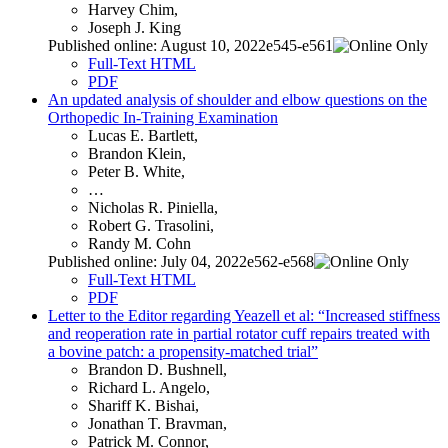
Harvey Chim,
Joseph J. King
Published online: August 10, 2022e545-e561
Full-Text HTML
PDF
An updated analysis of shoulder and elbow questions on the
Orthopedic In-Training Examination
Lucas E. Bartlett,
Brandon Klein,
Peter B. White,
…
Nicholas R. Piniella,
Robert G. Trasolini,
Randy M. Cohn
Published online: July 04, 2022e562-e568
Full-Text HTML
PDF
Letter to the Editor regarding Yeazell et al: “Increased stiffness
and reoperation rate in partial rotator cuff repairs treated with
a bovine patch: a propensity-matched trial”
Brandon D. Bushnell,
Richard L. Angelo,
Shariff K. Bishai,
Jonathan T. Bravman,
Patrick M. Connor,