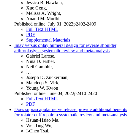
Jessica B. Hawken,
Xue Geng,
Melissa A. Wright,
Anand M. Murthi
Published online: July 01, 2022p2402-2409
Full-Text HTML
PDF
Supplemental Materials
Inlay versus onlay humeral design for reverse shoulder
arthroplasty: a systematic review and meta-analysis
Gabriel Larose,
Nina D. Fisher,
Neil Gambhir,
…
Joseph D. Zuckerman,
Mandeep S. Virk,
Young W. Kwon
Published online: June 04, 2022p2410-2420
Full-Text HTML
PDF
Does suprascapular nerve release provide additional benefits
for rotator cuff repair: a systematic review and meta-analysis
Hsuan-Hsiao Ma,
Wei-Ting Wu,
I-Chen Tsai,