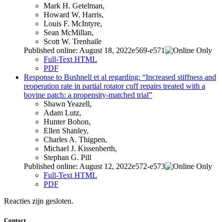
Mark H. Getelman,
Howard W. Harris,
Louis F. McIntyre,
Sean McMillan,
Scott W. Trenhaile
Published online: August 18, 2022e569-e571
Full-Text HTML
PDF
Response to Bushnell et al regarding: “Increased stiffness and
reoperation rate in partial rotator cuff repairs treated with a
bovine patch: a propensity-matched trial”
Shawn Yeazell,
Adam Lutz,
Hunter Bohon,
Ellen Shanley,
Charles A. Thigpen,
Michael J. Kissenberth,
Stephan G. Pill
Published online: August 12, 2022e572-e573
Full-Text HTML
PDF
Reacties zijn gesloten.
Contact