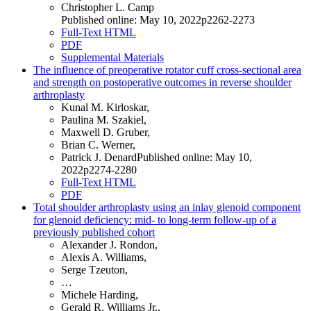
Christopher L. Camp
Published online: May 10, 2022p2262-2273
Full-Text HTML
PDF
Supplemental Materials
The influence of preoperative rotator cuff cross-sectional area
and strength on postoperative outcomes in reverse shoulder
arthroplasty
Kunal M. Kirloskar,
Paulina M. Szakiel,
Maxwell D. Gruber,
Brian C. Werner,
Patrick J. DenardPublished online: May 10,
2022p2274-2280
Full-Text HTML
PDF
Total shoulder arthroplasty using an inlay glenoid component
for glenoid deficiency: mid- to long-term follow-up of a
previously published cohort
Alexander J. Rondon,
Alexis A. Williams,
Serge Tzeuton,
…
Michele Harding,
Gerald R. Williams Jr.,