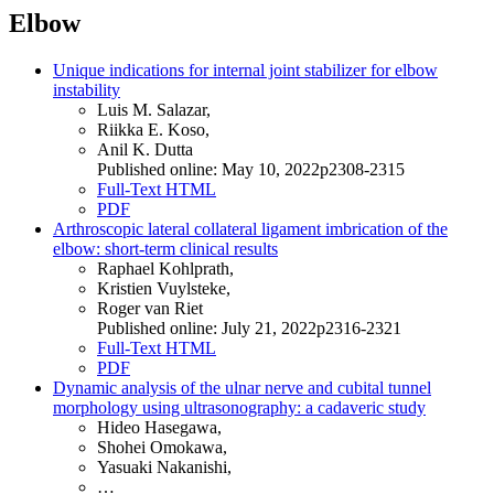
Elbow
Unique indications for internal joint stabilizer for elbow
instability
Luis M. Salazar,
Riikka E. Koso,
Anil K. Dutta
Published online: May 10, 2022p2308-2315
Full-Text HTML
PDF
Arthroscopic lateral collateral ligament imbrication of the
elbow: short-term clinical results
Raphael Kohlprath,
Kristien Vuylsteke,
Roger van Riet
Published online: July 21, 2022p2316-2321
Full-Text HTML
PDF
Dynamic analysis of the ulnar nerve and cubital tunnel
morphology using ultrasonography: a cadaveric study
Hideo Hasegawa,
Shohei Omokawa,
Yasuaki Nakanishi,
…