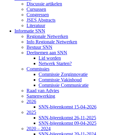
Discussie artikelen
Cursussen
Congressen
JSES Abstracts
Literatuur
Informatie SNN
Regionale Netwerken
Info Regionale Netwerken
Bestuur SNN
Deelnemen aan SNN
Lid worden
Netwerk Starten?
Commissies
Commissie Zorginnovatie
Commissie Vakinhoud
Commissie Communicatie
Raad van Advies
Samenwerking
2026
SNN-bijeenkomst 15-04-2026
2025
SNN-bijeenkomst 26-11-2025
SNN-bijeenkomst 09-04-2025
2020 – 2024
SNN-bijeenkomst 20-11-2024