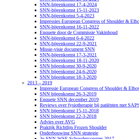
SNN-bijeenkomst 17-4-2024
SNN-bijeenkomst 15-11-2023
SNN-bijeenkomst 5-4-2023
Impressies European Congress of Shoulder & Elbo
SNN-bijeenkomst 16-11-2022
Enquete door de Commissie Vakinhoud
SNN-bijeenkomst 6-4-2022
SNN-bijeenkomst 22-9-2021
Missie-visie document SNN
SNN-bijeenkomst 17-3-2021
SNN-bijeenkomst 18-11-2020
SNN bijeenkomst 30-9-2020
SNN bijeenkomst 24-6-2020
SNN bijeenkomst 18-3-2020
2013 – 2019
Impressie European Congress of Shoulder & Elbow
SNN bijeenkomst 26-3-2019
Enquete SNN december 2019
Reviews over fysiotherapie bij patiënten met SAP
SNN bijeenkomst 15-11-2018
SNN bijeenkomst 22-3-2018
Advies over AVG
Praktijk Richtlijn Frozen Shoulder
Onderbouwing SNN strategie
3e SNN-WSE Schoudercongres 2017