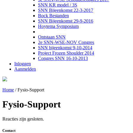
SNN KR model / 3S
SNN Bijeenkomst 22-3-2017
Bock Bestanden
SNN Bijeenkomst 29-9-2016
Hoytema Symposium
Ontstaan SNN
2e SNN-WSE-NOV Congres
SNN bijeenkomst 9-10-2014
Project Frozen Shoulder 2014
Congres SNN 16-10-2013
Inloggen
Aanmelden
Home
/
Fysio-Support
Fysio-Support
Reacties zijn gesloten.
Contact