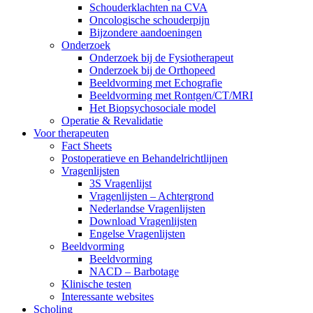
Schouderklachten na CVA
Oncologische schouderpijn
Bijzondere aandoeningen
Onderzoek
Onderzoek bij de Fysiotherapeut
Onderzoek bij de Orthopeed
Beeldvorming met Echografie
Beeldvorming met Rontgen/CT/MRI
Het Biopsychosociale model
Operatie & Revalidatie
Voor therapeuten
Fact Sheets
Postoperatieve en Behandelrichtlijnen
Vragenlijsten
3S Vragenlijst
Vragenlijsten – Achtergrond
Nederlandse Vragenlijsten
Download Vragenlijsten
Engelse Vragenlijsten
Beeldvorming
Beeldvorming
NACD – Barbotage
Klinische testen
Interessante websites
Scholing