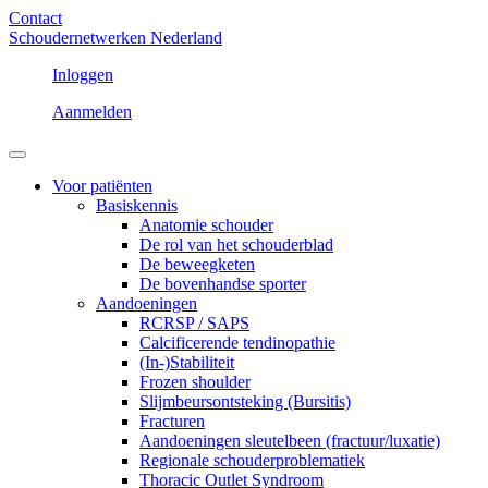
Contact
Schoudernetwerken Nederland
Inloggen
Aanmelden
Voor patiënten
Basiskennis
Anatomie schouder
De rol van het schouderblad
De beweegketen
De bovenhandse sporter
Aandoeningen
RCRSP / SAPS
Calcificerende tendinopathie
(In-)Stabiliteit
Frozen shoulder
Slijmbeursontsteking (Bursitis)
Fracturen
Aandoeningen sleutelbeen (fractuur/luxatie)
Regionale schouderproblematiek
Thoracic Outlet Syndroom