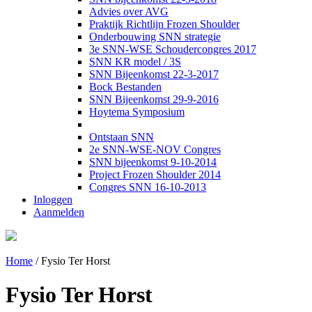
Advies over AVG
Praktijk Richtlijn Frozen Shoulder
Onderbouwing SNN strategie
3e SNN-WSE Schoudercongres 2017
SNN KR model / 3S
SNN Bijeenkomst 22-3-2017
Bock Bestanden
SNN Bijeenkomst 29-9-2016
Hoytema Symposium
Ontstaan SNN
2e SNN-WSE-NOV Congres
SNN bijeenkomst 9-10-2014
Project Frozen Shoulder 2014
Congres SNN 16-10-2013
Inloggen
Aanmelden
Home
/
Fysio Ter Horst
Fysio Ter Horst