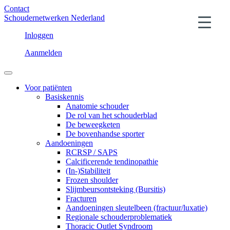
Contact
Schoudernetwerken Nederland
Inloggen
Aanmelden
Voor patiënten
Basiskennis
Anatomie schouder
De rol van het schouderblad
De beweegketen
De bovenhandse sporter
Aandoeningen
RCRSP / SAPS
Calcificerende tendinopathie
(In-)Stabiliteit
Frozen shoulder
Slijmbeursontsteking (Bursitis)
Fracturen
Aandoeningen sleutelbeen (fractuur/luxatie)
Regionale schouderproblematiek
Thoracic Outlet Syndroom