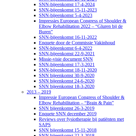
SNN-bijeenkomst 17-4-2024
SNN-bijeenkomst 15-11-2023
SNN-bijeenkomst 5-4-2023
Impressies European Congress of Shoulder &
Elbow Rehabilitation 2022 – “Gluren bij de
Buren”
SNN-bijeenkomst 16-11-2022
Enquete door de Commissie Vakinhoud
SNN-bijeenkomst 6-4-2022
SNN-bijeenkomst 22-9-2021
Missie-visie document SNN
SNN-bijeenkomst 17-3-2021
SNN-bijeenkomst 18-11-2020
SNN bijeenkomst 30-9-2020
SNN bijeenkomst 24-6-2020
SNN bijeenkomst 18-3-2020
2013 – 2019
Impressie European Congress of Shoulder &
Elbow Rehabilitation – “Brain & Pain”
SNN bijeenkomst 26-3-2019
Enquete SNN december 2019
Reviews over fysiotherapie bij patiënten met
SAPS
SNN bijeenkomst 15-11-2018
SNN bijeenkomst 22-3-2018