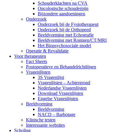
Schouderklachten na CVA
Oncologische schouderpijn
Bijzondere aandoeningen
Onderzoek
Onderzoek bij de Fysiotherapeut
Onderzoek bij de Orthopeed
Beeldvorming met Echografie
Beeldvorming met Rontgen/CT/MRI
Het Biopsychosociale model
Operatie & Revalidatie
Voor therapeuten
Fact Sheets
Postoperatieve en Behandelrichtlijnen
Vragenlijsten
3S Vragenlijst
Vragenlijsten – Achtergrond
Nederlandse Vragenlijsten
Download Vragenlijsten
Engelse Vragenlijsten
Beeldvorming
Beeldvorming
NACD – Barbotage
Klinische testen
Interessante websites
Scholing