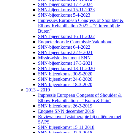
SNN-bijeenkomst 17-4-2024
SNN-bijeenkomst 15-11-2023
SNN-bijeenkomst 5-4-2023
Impressies European Congress of Shoulder &
Elbow Rehabilitation 2022 – “Gluren bij de
Buren”
SNN-bijeenkomst 16-11-2022
Enquete door de Commissie Vakinhoud
SNN-bijeenkomst 6-4-2022
SNN-bijeenkomst 22-9-2021
Missie-visie document SNN
SNN-bijeenkomst 17-3-2021
SNN-bijeenkomst 18-11-2020
SNN bijeenkomst 30-9-2020
SNN bijeenkomst 24-6-2020
SNN bijeenkomst 18-3-2020
2013 – 2019
Impressie European Congress of Shoulder &
Elbow Rehabilitation – “Brain & Pain”
SNN bijeenkomst 26-3-2019
Enquete SNN december 2019
Reviews over fysiotherapie bij patiënten met
SAPS
SNN bijeenkomst 15-11-2018
SNN bijeenkomst 22-3-2018