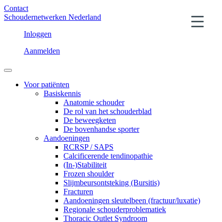
Contact
Schoudernetwerken Nederland
Inloggen
Aanmelden
Voor patiënten
Basiskennis
Anatomie schouder
De rol van het schouderblad
De beweegketen
De bovenhandse sporter
Aandoeningen
RCRSP / SAPS
Calcificerende tendinopathie
(In-)Stabiliteit
Frozen shoulder
Slijmbeursontsteking (Bursitis)
Fracturen
Aandoeningen sleutelbeen (fractuur/luxatie)
Regionale schouderproblematiek
Thoracic Outlet Syndroom