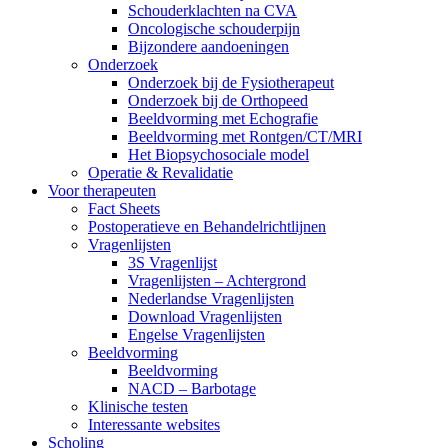
Schouderklachten na CVA
Oncologische schouderpijn
Bijzondere aandoeningen
Onderzoek
Onderzoek bij de Fysiotherapeut
Onderzoek bij de Orthopeed
Beeldvorming met Echografie
Beeldvorming met Rontgen/CT/MRI
Het Biopsychosociale model
Operatie & Revalidatie
Voor therapeuten
Fact Sheets
Postoperatieve en Behandelrichtlijnen
Vragenlijsten
3S Vragenlijst
Vragenlijsten – Achtergrond
Nederlandse Vragenlijsten
Download Vragenlijsten
Engelse Vragenlijsten
Beeldvorming
Beeldvorming
NACD – Barbotage
Klinische testen
Interessante websites
Scholing