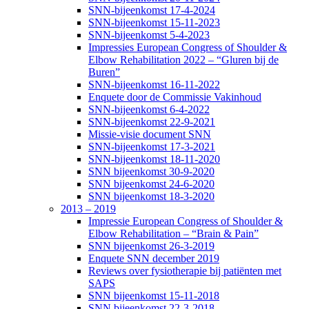
SNN-bijeenkomst 17-4-2024
SNN-bijeenkomst 15-11-2023
SNN-bijeenkomst 5-4-2023
Impressies European Congress of Shoulder &
Elbow Rehabilitation 2022 – “Gluren bij de
Buren”
SNN-bijeenkomst 16-11-2022
Enquete door de Commissie Vakinhoud
SNN-bijeenkomst 6-4-2022
SNN-bijeenkomst 22-9-2021
Missie-visie document SNN
SNN-bijeenkomst 17-3-2021
SNN-bijeenkomst 18-11-2020
SNN bijeenkomst 30-9-2020
SNN bijeenkomst 24-6-2020
SNN bijeenkomst 18-3-2020
2013 – 2019
Impressie European Congress of Shoulder &
Elbow Rehabilitation – “Brain & Pain”
SNN bijeenkomst 26-3-2019
Enquete SNN december 2019
Reviews over fysiotherapie bij patiënten met
SAPS
SNN bijeenkomst 15-11-2018
SNN bijeenkomst 22-3-2018