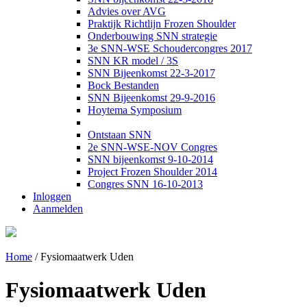
Advies over AVG
Praktijk Richtlijn Frozen Shoulder
Onderbouwing SNN strategie
3e SNN-WSE Schoudercongres 2017
SNN KR model / 3S
SNN Bijeenkomst 22-3-2017
Bock Bestanden
SNN Bijeenkomst 29-9-2016
Hoytema Symposium
Ontstaan SNN
2e SNN-WSE-NOV Congres
SNN bijeenkomst 9-10-2014
Project Frozen Shoulder 2014
Congres SNN 16-10-2013
Inloggen
Aanmelden
Home
/
Fysiomaatwerk Uden
Fysiomaatwerk Uden