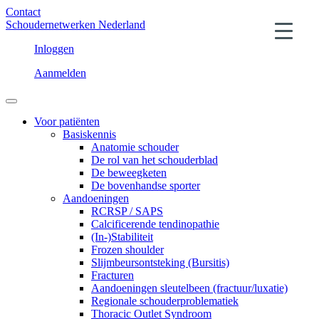
Contact
Schoudernetwerken Nederland
Inloggen
Aanmelden
Voor patiënten
Basiskennis
Anatomie schouder
De rol van het schouderblad
De beweegketen
De bovenhandse sporter
Aandoeningen
RCRSP / SAPS
Calcificerende tendinopathie
(In-)Stabiliteit
Frozen shoulder
Slijmbeursontsteking (Bursitis)
Fracturen
Aandoeningen sleutelbeen (fractuur/luxatie)
Regionale schouderproblematiek
Thoracic Outlet Syndroom