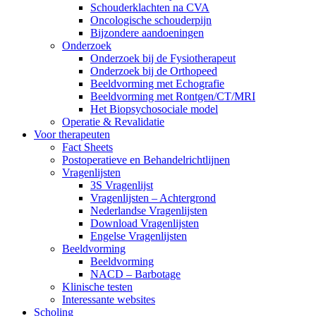
Schouderklachten na CVA
Oncologische schouderpijn
Bijzondere aandoeningen
Onderzoek
Onderzoek bij de Fysiotherapeut
Onderzoek bij de Orthopeed
Beeldvorming met Echografie
Beeldvorming met Rontgen/CT/MRI
Het Biopsychosociale model
Operatie & Revalidatie
Voor therapeuten
Fact Sheets
Postoperatieve en Behandelrichtlijnen
Vragenlijsten
3S Vragenlijst
Vragenlijsten – Achtergrond
Nederlandse Vragenlijsten
Download Vragenlijsten
Engelse Vragenlijsten
Beeldvorming
Beeldvorming
NACD – Barbotage
Klinische testen
Interessante websites
Scholing