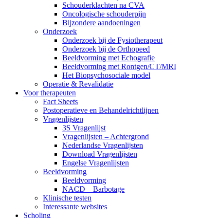
Schouderklachten na CVA
Oncologische schouderpijn
Bijzondere aandoeningen
Onderzoek
Onderzoek bij de Fysiotherapeut
Onderzoek bij de Orthopeed
Beeldvorming met Echografie
Beeldvorming met Rontgen/CT/MRI
Het Biopsychosociale model
Operatie & Revalidatie
Voor therapeuten
Fact Sheets
Postoperatieve en Behandelrichtlijnen
Vragenlijsten
3S Vragenlijst
Vragenlijsten – Achtergrond
Nederlandse Vragenlijsten
Download Vragenlijsten
Engelse Vragenlijsten
Beeldvorming
Beeldvorming
NACD – Barbotage
Klinische testen
Interessante websites
Scholing