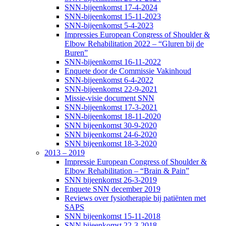
SNN-bijeenkomst 17-4-2024
SNN-bijeenkomst 15-11-2023
SNN-bijeenkomst 5-4-2023
Impressies European Congress of Shoulder &
Elbow Rehabilitation 2022 – “Gluren bij de
Buren”
SNN-bijeenkomst 16-11-2022
Enquete door de Commissie Vakinhoud
SNN-bijeenkomst 6-4-2022
SNN-bijeenkomst 22-9-2021
Missie-visie document SNN
SNN-bijeenkomst 17-3-2021
SNN-bijeenkomst 18-11-2020
SNN bijeenkomst 30-9-2020
SNN bijeenkomst 24-6-2020
SNN bijeenkomst 18-3-2020
2013 – 2019
Impressie European Congress of Shoulder &
Elbow Rehabilitation – “Brain & Pain”
SNN bijeenkomst 26-3-2019
Enquete SNN december 2019
Reviews over fysiotherapie bij patiënten met
SAPS
SNN bijeenkomst 15-11-2018
SNN bijeenkomst 22-3-2018