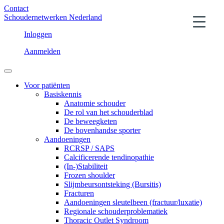
Contact
Schoudernetwerken Nederland
Inloggen
Aanmelden
Voor patiënten
Basiskennis
Anatomie schouder
De rol van het schouderblad
De beweegketen
De bovenhandse sporter
Aandoeningen
RCRSP / SAPS
Calcificerende tendinopathie
(In-)Stabiliteit
Frozen shoulder
Slijmbeursontsteking (Bursitis)
Fracturen
Aandoeningen sleutelbeen (fractuur/luxatie)
Regionale schouderproblematiek
Thoracic Outlet Syndroom