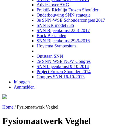
Advies over AVG
Praktijk Richtlijn Frozen Shoulder
Onderbouwing SNN strategie
3e SNN-WSE Schoudercongres 2017
SNN KR model / 3S
SNN Bijeenkomst 22-3-2017
Bock Bestanden
SNN Bijeenkomst 29-9-2016
Hoytema Symposium
Ontstaan SNN
2e SNN-WSE-NOV Congres
SNN bijeenkomst 9-10-2014
Project Frozen Shoulder 2014
Congres SNN 16-10-2013
Inloggen
Aanmelden
Home
/
Fysiomaatwerk Veghel
Fysiomaatwerk Veghel