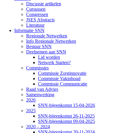
Discussie artikelen
Cursussen
Congressen
JSES Abstracts
Literatuur
Informatie SNN
Regionale Netwerken
Info Regionale Netwerken
Bestuur SNN
Deelnemen aan SNN
Lid worden
Netwerk Starten?
Commissies
Commissie Zorginnovatie
Commissie Vakinhoud
Commissie Communicatie
Raad van Advies
Samenwerking
2026
SNN-bijeenkomst 15-04-2026
2025
SNN-bijeenkomst 26-11-2025
SNN-bijeenkomst 09-04-2025
2020 – 2024
SNN-bijeenkomst 20-11-2024