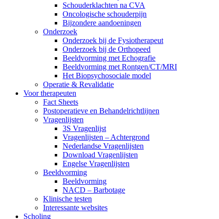
Schouderklachten na CVA
Oncologische schouderpijn
Bijzondere aandoeningen
Onderzoek
Onderzoek bij de Fysiotherapeut
Onderzoek bij de Orthopeed
Beeldvorming met Echografie
Beeldvorming met Rontgen/CT/MRI
Het Biopsychosociale model
Operatie & Revalidatie
Voor therapeuten
Fact Sheets
Postoperatieve en Behandelrichtlijnen
Vragenlijsten
3S Vragenlijst
Vragenlijsten – Achtergrond
Nederlandse Vragenlijsten
Download Vragenlijsten
Engelse Vragenlijsten
Beeldvorming
Beeldvorming
NACD – Barbotage
Klinische testen
Interessante websites
Scholing