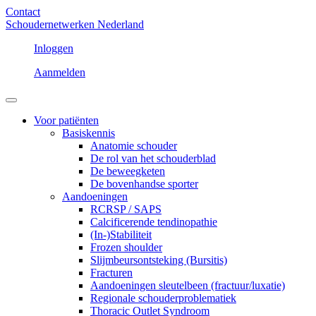
Contact
Schoudernetwerken Nederland
Inloggen
Aanmelden
Voor patiënten
Basiskennis
Anatomie schouder
De rol van het schouderblad
De beweegketen
De bovenhandse sporter
Aandoeningen
RCRSP / SAPS
Calcificerende tendinopathie
(In-)Stabiliteit
Frozen shoulder
Slijmbeursontsteking (Bursitis)
Fracturen
Aandoeningen sleutelbeen (fractuur/luxatie)
Regionale schouderproblematiek
Thoracic Outlet Syndroom