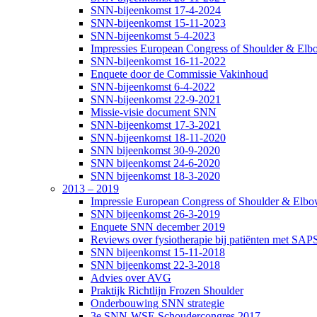
SNN-bijeenkomst 17-4-2024
SNN-bijeenkomst 15-11-2023
SNN-bijeenkomst 5-4-2023
Impressies European Congress of Shoulder & Elbo
SNN-bijeenkomst 16-11-2022
Enquete door de Commissie Vakinhoud
SNN-bijeenkomst 6-4-2022
SNN-bijeenkomst 22-9-2021
Missie-visie document SNN
SNN-bijeenkomst 17-3-2021
SNN-bijeenkomst 18-11-2020
SNN bijeenkomst 30-9-2020
SNN bijeenkomst 24-6-2020
SNN bijeenkomst 18-3-2020
2013 – 2019
Impressie European Congress of Shoulder & Elbow
SNN bijeenkomst 26-3-2019
Enquete SNN december 2019
Reviews over fysiotherapie bij patiënten met SAP
SNN bijeenkomst 15-11-2018
SNN bijeenkomst 22-3-2018
Advies over AVG
Praktijk Richtlijn Frozen Shoulder
Onderbouwing SNN strategie
3e SNN-WSE Schoudercongres 2017