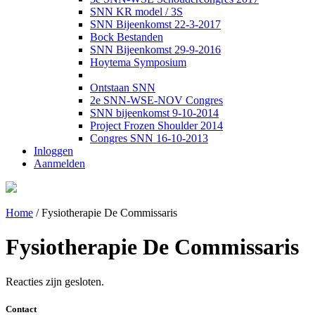
SNN KR model / 3S
SNN Bijeenkomst 22-3-2017
Bock Bestanden
SNN Bijeenkomst 29-9-2016
Hoytema Symposium
Ontstaan SNN
2e SNN-WSE-NOV Congres
SNN bijeenkomst 9-10-2014
Project Frozen Shoulder 2014
Congres SNN 16-10-2013
Inloggen
Aanmelden
Home
/
Fysiotherapie De Commissaris
Fysiotherapie De Commissaris
Reacties zijn gesloten.
Contact