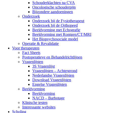
Schouderklachten na CVA
Oncologische schouderpijn
Bijzondere aandoeningen
Onderzoek
Onderzoek bij de Fysiotherapeut
Onderzoek bij de Orthopeed
Beeldvorming met Echografie
Beeldvorming met Rontgen/CT/MRI
Het Biopsychosociale model
Operatie & Revalidatie
Voor therapeuten
Fact Sheets
Postoperatieve en Behandelrichtlijnen
Vragenlijsten
3S Vragenlijst
Vragenlijsten – Achtergrond
Nederlandse Vragenlijsten
Download Vragenlijsten
Engelse Vragenlijsten
Beeldvorming
Beeldvorming
NACD – Barbotage
Klinische testen
Interessante websites
Scholing