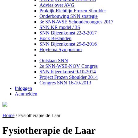
Advies over AVG
Praktijk Richtlijn Frozen Shoulder
Onderbouwing SNN strategie
3e SNN-WSE Schoudercongres 2017
SNN KR model / 3S
SNN Bijeenkomst 22-3-2017
Bock Bestanden
SNN Bijeenkomst 29-9-2016
Hoytema Symposium
Ontstaan SNN
2e SNN-WSE-NOV Congres
SNN bijeenkomst 9-10-2014
Project Frozen Shoulder 2014
Congres SNN 16-10-2013
Inloggen
Aanmelden
Home
/
Fysiotherapie de Laar
Fysiotherapie de Laar