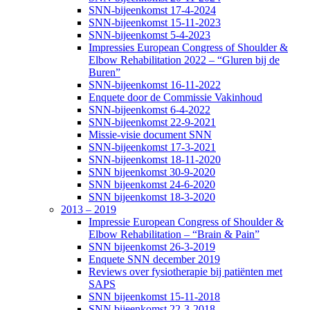
SNN-bijeenkomst 17-4-2024
SNN-bijeenkomst 15-11-2023
SNN-bijeenkomst 5-4-2023
Impressies European Congress of Shoulder &
Elbow Rehabilitation 2022 – “Gluren bij de
Buren”
SNN-bijeenkomst 16-11-2022
Enquete door de Commissie Vakinhoud
SNN-bijeenkomst 6-4-2022
SNN-bijeenkomst 22-9-2021
Missie-visie document SNN
SNN-bijeenkomst 17-3-2021
SNN-bijeenkomst 18-11-2020
SNN bijeenkomst 30-9-2020
SNN bijeenkomst 24-6-2020
SNN bijeenkomst 18-3-2020
2013 – 2019
Impressie European Congress of Shoulder &
Elbow Rehabilitation – “Brain & Pain”
SNN bijeenkomst 26-3-2019
Enquete SNN december 2019
Reviews over fysiotherapie bij patiënten met
SAPS
SNN bijeenkomst 15-11-2018
SNN bijeenkomst 22-3-2018