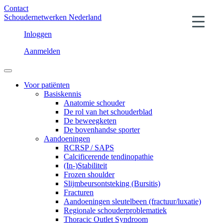
Contact
Schoudernetwerken Nederland
Inloggen
Aanmelden
Voor patiënten
Basiskennis
Anatomie schouder
De rol van het schouderblad
De beweegketen
De bovenhandse sporter
Aandoeningen
RCRSP / SAPS
Calcificerende tendinopathie
(In-)Stabiliteit
Frozen shoulder
Slijmbeursontsteking (Bursitis)
Fracturen
Aandoeningen sleutelbeen (fractuur/luxatie)
Regionale schouderproblematiek
Thoracic Outlet Syndroom