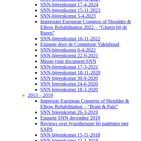
SNN-bijeenkomst 17-4-2024
SNN-bijeenkomst 15-11-2023
SNN-bijeenkomst 5-4-2023
Impressies European Congress of Shoulder &
Elbow Rehabilitation 2022 – “Gluren bij de
Buren”
SNN-bijeenkomst 16-11-2022
Enquete door de Commissie Vakinhoud
SNN-bijeenkomst 6-4-2022
SNN-bijeenkomst 22-9-2021
Missie-visie document SNN
SNN-bijeenkomst 17-3-2021
SNN-bijeenkomst 18-11-2020
SNN bijeenkomst 30-9-2020
SNN bijeenkomst 24-6-2020
SNN bijeenkomst 18-3-2020
2013 – 2019
Impressie European Congress of Shoulder &
Elbow Rehabilitation – “Brain & Pain”
SNN bijeenkomst 26-3-2019
Enquete SNN december 2019
Reviews over fysiotherapie bij patiënten met
SAPS
SNN bijeenkomst 15-11-2018
SNN bijeenkomst 22-3-2018