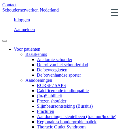
Contact
Schoudernetwerken Nederland
Inloggen
Aanmelden
Voor patiënten
Basiskennis
Anatomie schouder
De rol van het schouderblad
De beweegketen
De bovenhandse sporter
Aandoeningen
RCRSP / SAPS
Calcificerende tendinopathie
(In-)Stabiliteit
Frozen shoulder
Slijmbeursontsteking (Bursitis)
Fracturen
Aandoeningen sleutelbeen (fractuur/luxatie)
Regionale schouderproblematiek
Thoracic Outlet Syndroom