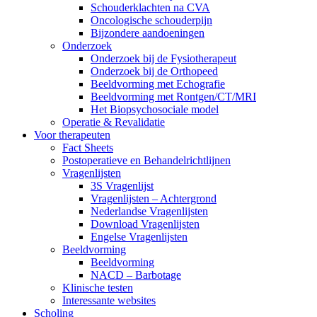
Schouderklachten na CVA
Oncologische schouderpijn
Bijzondere aandoeningen
Onderzoek
Onderzoek bij de Fysiotherapeut
Onderzoek bij de Orthopeed
Beeldvorming met Echografie
Beeldvorming met Rontgen/CT/MRI
Het Biopsychosociale model
Operatie & Revalidatie
Voor therapeuten
Fact Sheets
Postoperatieve en Behandelrichtlijnen
Vragenlijsten
3S Vragenlijst
Vragenlijsten – Achtergrond
Nederlandse Vragenlijsten
Download Vragenlijsten
Engelse Vragenlijsten
Beeldvorming
Beeldvorming
NACD – Barbotage
Klinische testen
Interessante websites
Scholing