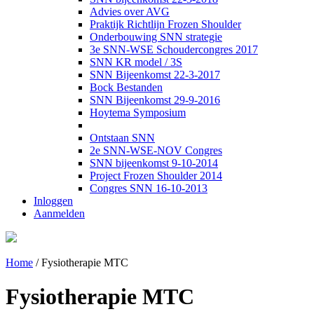
Advies over AVG
Praktijk Richtlijn Frozen Shoulder
Onderbouwing SNN strategie
3e SNN-WSE Schoudercongres 2017
SNN KR model / 3S
SNN Bijeenkomst 22-3-2017
Bock Bestanden
SNN Bijeenkomst 29-9-2016
Hoytema Symposium
Ontstaan SNN
2e SNN-WSE-NOV Congres
SNN bijeenkomst 9-10-2014
Project Frozen Shoulder 2014
Congres SNN 16-10-2013
Inloggen
Aanmelden
Home
/
Fysiotherapie MTC
Fysiotherapie MTC