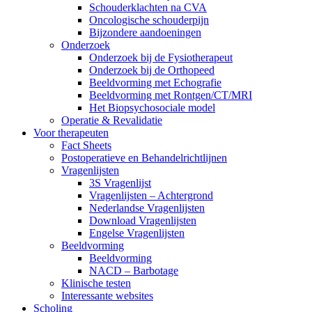
Schouderklachten na CVA
Oncologische schouderpijn
Bijzondere aandoeningen
Onderzoek
Onderzoek bij de Fysiotherapeut
Onderzoek bij de Orthopeed
Beeldvorming met Echografie
Beeldvorming met Rontgen/CT/MRI
Het Biopsychosociale model
Operatie & Revalidatie
Voor therapeuten
Fact Sheets
Postoperatieve en Behandelrichtlijnen
Vragenlijsten
3S Vragenlijst
Vragenlijsten – Achtergrond
Nederlandse Vragenlijsten
Download Vragenlijsten
Engelse Vragenlijsten
Beeldvorming
Beeldvorming
NACD – Barbotage
Klinische testen
Interessante websites
Scholing