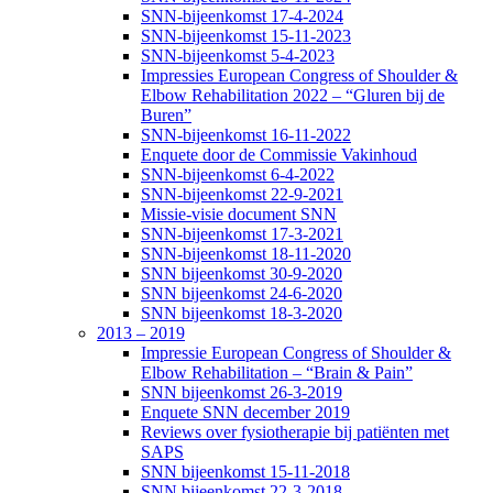
SNN-bijeenkomst 17-4-2024
SNN-bijeenkomst 15-11-2023
SNN-bijeenkomst 5-4-2023
Impressies European Congress of Shoulder &
Elbow Rehabilitation 2022 – “Gluren bij de
Buren”
SNN-bijeenkomst 16-11-2022
Enquete door de Commissie Vakinhoud
SNN-bijeenkomst 6-4-2022
SNN-bijeenkomst 22-9-2021
Missie-visie document SNN
SNN-bijeenkomst 17-3-2021
SNN-bijeenkomst 18-11-2020
SNN bijeenkomst 30-9-2020
SNN bijeenkomst 24-6-2020
SNN bijeenkomst 18-3-2020
2013 – 2019
Impressie European Congress of Shoulder &
Elbow Rehabilitation – “Brain & Pain”
SNN bijeenkomst 26-3-2019
Enquete SNN december 2019
Reviews over fysiotherapie bij patiënten met
SAPS
SNN bijeenkomst 15-11-2018
SNN bijeenkomst 22-3-2018