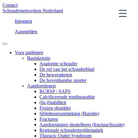
Contact
Schoudernetwerken Nederland
Inloggen
Aanmelden
Voor patiënten
Basiskennis
Anatomie schouder
De rol van het schouderblad
De beweegketen
De bovenhandse sporter
Aandoeningen
RCRSP / SAPS
Calcificerende tendinopathie
(In-)Stabiliteit
Frozen shoulder
Slijmbeursontsteking (Bursitis)
Fracturen
Aandoeningen sleutelbeen (fractuur/luxatie)
Regionale schouderproblematiek
Thoracic Outlet Syndroom