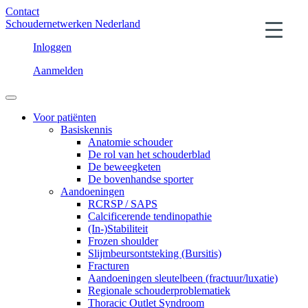
Contact
Schoudernetwerken Nederland
Inloggen
Aanmelden
Voor patiënten
Basiskennis
Anatomie schouder
De rol van het schouderblad
De beweegketen
De bovenhandse sporter
Aandoeningen
RCRSP / SAPS
Calcificerende tendinopathie
(In-)Stabiliteit
Frozen shoulder
Slijmbeursontsteking (Bursitis)
Fracturen
Aandoeningen sleutelbeen (fractuur/luxatie)
Regionale schouderproblematiek
Thoracic Outlet Syndroom