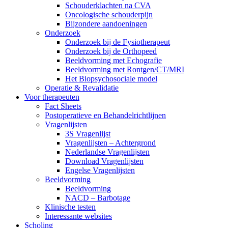
Schouderklachten na CVA
Oncologische schouderpijn
Bijzondere aandoeningen
Onderzoek
Onderzoek bij de Fysiotherapeut
Onderzoek bij de Orthopeed
Beeldvorming met Echografie
Beeldvorming met Rontgen/CT/MRI
Het Biopsychosociale model
Operatie & Revalidatie
Voor therapeuten
Fact Sheets
Postoperatieve en Behandelrichtlijnen
Vragenlijsten
3S Vragenlijst
Vragenlijsten – Achtergrond
Nederlandse Vragenlijsten
Download Vragenlijsten
Engelse Vragenlijsten
Beeldvorming
Beeldvorming
NACD – Barbotage
Klinische testen
Interessante websites
Scholing