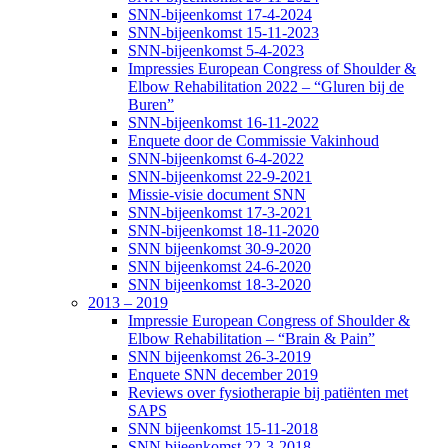
SNN-bijeenkomst 17-4-2024
SNN-bijeenkomst 15-11-2023
SNN-bijeenkomst 5-4-2023
Impressies European Congress of Shoulder &
Elbow Rehabilitation 2022 – “Gluren bij de
Buren”
SNN-bijeenkomst 16-11-2022
Enquete door de Commissie Vakinhoud
SNN-bijeenkomst 6-4-2022
SNN-bijeenkomst 22-9-2021
Missie-visie document SNN
SNN-bijeenkomst 17-3-2021
SNN-bijeenkomst 18-11-2020
SNN bijeenkomst 30-9-2020
SNN bijeenkomst 24-6-2020
SNN bijeenkomst 18-3-2020
2013 – 2019
Impressie European Congress of Shoulder &
Elbow Rehabilitation – “Brain & Pain”
SNN bijeenkomst 26-3-2019
Enquete SNN december 2019
Reviews over fysiotherapie bij patiënten met
SAPS
SNN bijeenkomst 15-11-2018
SNN bijeenkomst 22-3-2018