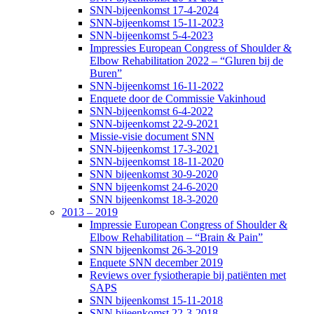
SNN-bijeenkomst 17-4-2024
SNN-bijeenkomst 15-11-2023
SNN-bijeenkomst 5-4-2023
Impressies European Congress of Shoulder &
Elbow Rehabilitation 2022 – “Gluren bij de
Buren”
SNN-bijeenkomst 16-11-2022
Enquete door de Commissie Vakinhoud
SNN-bijeenkomst 6-4-2022
SNN-bijeenkomst 22-9-2021
Missie-visie document SNN
SNN-bijeenkomst 17-3-2021
SNN-bijeenkomst 18-11-2020
SNN bijeenkomst 30-9-2020
SNN bijeenkomst 24-6-2020
SNN bijeenkomst 18-3-2020
2013 – 2019
Impressie European Congress of Shoulder &
Elbow Rehabilitation – “Brain & Pain”
SNN bijeenkomst 26-3-2019
Enquete SNN december 2019
Reviews over fysiotherapie bij patiënten met
SAPS
SNN bijeenkomst 15-11-2018
SNN bijeenkomst 22-3-2018