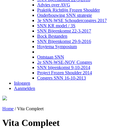
Advies over AVG
Praktijk Richtlijn Frozen Shoulder
Onderbouwing SNN strategie
3e SNN-WSE Schoudercongres 2017
SNN KR model / 3S
SNN Bijeenkomst 22-3-2017
Bock Bestanden
SNN Bijeenkomst 29-9-2016
Hoytema Symposium
Ontstaan SNN
2e SNN-WSE-NOV Congres
SNN bijeenkomst 9-10-2014
Project Frozen Shoulder 2014
Congres SNN 16-10-2013
Inloggen
Aanmelden
Home
/
Vita Compleet
Vita Compleet