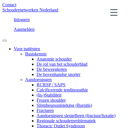
Contact
Schoudernetwerken Nederland
Inloggen
Aanmelden
Voor patiënten
Basiskennis
Anatomie schouder
De rol van het schouderblad
De beweegketen
De bovenhandse sporter
Aandoeningen
RCRSP / SAPS
Calcificerende tendinopathie
(In-)Stabiliteit
Frozen shoulder
Slijmbeursontsteking (Bursitis)
Fracturen
Aandoeningen sleutelbeen (fractuur/luxatie)
Regionale schouderproblematiek
Thoracic Outlet Syndroom