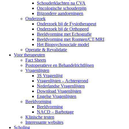
Schouderklachten na CVA
Oncologische schouderpijn
Bijzondere aandoeningen
Onderzoek
Onderzoek bij de Fysiotherapeut
Onderzoek bij de Orthopeed
Beeldvorming met Echografie
Beeldvorming met Rontgen/CT/MRI
Het Biopsychosociale model
Operatie & Revalidatie
Voor therapeuten
Fact Sheets
Postoperatieve en Behandelrichtlijnen
Vragenlijsten
3S Vragenlijst
Vragenlijsten – Achtergrond
Nederlandse Vragenlijsten
Download Vragenlijsten
Engelse Vragenlijsten
Beeldvorming
Beeldvorming
NACD – Barbotage
Klinische testen
Interessante websites
Scholing