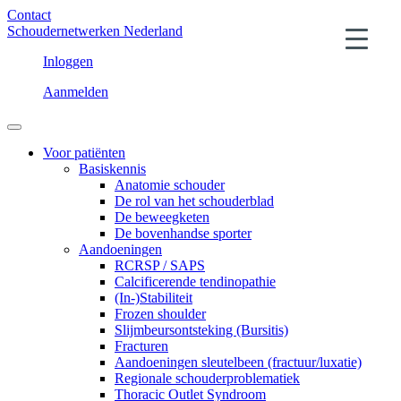
Contact
Schoudernetwerken Nederland
Inloggen
Aanmelden
Voor patiënten
Basiskennis
Anatomie schouder
De rol van het schouderblad
De beweegketen
De bovenhandse sporter
Aandoeningen
RCRSP / SAPS
Calcificerende tendinopathie
(In-)Stabiliteit
Frozen shoulder
Slijmbeursontsteking (Bursitis)
Fracturen
Aandoeningen sleutelbeen (fractuur/luxatie)
Regionale schouderproblematiek
Thoracic Outlet Syndroom