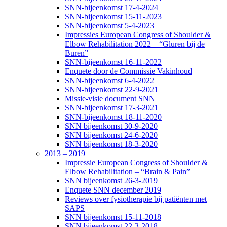
SNN-bijeenkomst 17-4-2024
SNN-bijeenkomst 15-11-2023
SNN-bijeenkomst 5-4-2023
Impressies European Congress of Shoulder &
Elbow Rehabilitation 2022 – “Gluren bij de
Buren”
SNN-bijeenkomst 16-11-2022
Enquete door de Commissie Vakinhoud
SNN-bijeenkomst 6-4-2022
SNN-bijeenkomst 22-9-2021
Missie-visie document SNN
SNN-bijeenkomst 17-3-2021
SNN-bijeenkomst 18-11-2020
SNN bijeenkomst 30-9-2020
SNN bijeenkomst 24-6-2020
SNN bijeenkomst 18-3-2020
2013 – 2019
Impressie European Congress of Shoulder &
Elbow Rehabilitation – “Brain & Pain”
SNN bijeenkomst 26-3-2019
Enquete SNN december 2019
Reviews over fysiotherapie bij patiënten met
SAPS
SNN bijeenkomst 15-11-2018
SNN bijeenkomst 22-3-2018