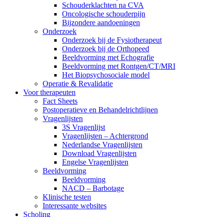
Schouderklachten na CVA
Oncologische schouderpijn
Bijzondere aandoeningen
Onderzoek
Onderzoek bij de Fysiotherapeut
Onderzoek bij de Orthopeed
Beeldvorming met Echografie
Beeldvorming met Rontgen/CT/MRI
Het Biopsychosociale model
Operatie & Revalidatie
Voor therapeuten
Fact Sheets
Postoperatieve en Behandelrichtlijnen
Vragenlijsten
3S Vragenlijst
Vragenlijsten – Achtergrond
Nederlandse Vragenlijsten
Download Vragenlijsten
Engelse Vragenlijsten
Beeldvorming
Beeldvorming
NACD – Barbotage
Klinische testen
Interessante websites
Scholing