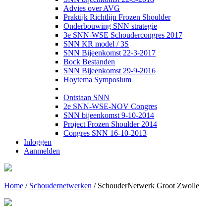
Advies over AVG
Praktijk Richtlijn Frozen Shoulder
Onderbouwing SNN strategie
3e SNN-WSE Schoudercongres 2017
SNN KR model / 3S
SNN Bijeenkomst 22-3-2017
Bock Bestanden
SNN Bijeenkomst 29-9-2016
Hoytema Symposium
Ontstaan SNN
2e SNN-WSE-NOV Congres
SNN bijeenkomst 9-10-2014
Project Frozen Shoulder 2014
Congres SNN 16-10-2013
Inloggen
Aanmelden
Home
/
Schoudernetwerken
/
SchouderNetwerk Groot Zwolle