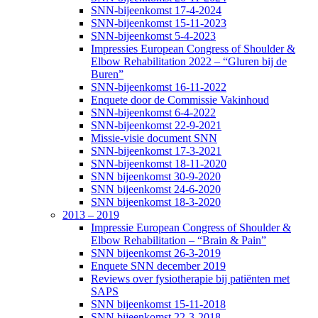
SNN-bijeenkomst 17-4-2024
SNN-bijeenkomst 15-11-2023
SNN-bijeenkomst 5-4-2023
Impressies European Congress of Shoulder &
Elbow Rehabilitation 2022 – “Gluren bij de
Buren”
SNN-bijeenkomst 16-11-2022
Enquete door de Commissie Vakinhoud
SNN-bijeenkomst 6-4-2022
SNN-bijeenkomst 22-9-2021
Missie-visie document SNN
SNN-bijeenkomst 17-3-2021
SNN-bijeenkomst 18-11-2020
SNN bijeenkomst 30-9-2020
SNN bijeenkomst 24-6-2020
SNN bijeenkomst 18-3-2020
2013 – 2019
Impressie European Congress of Shoulder &
Elbow Rehabilitation – “Brain & Pain”
SNN bijeenkomst 26-3-2019
Enquete SNN december 2019
Reviews over fysiotherapie bij patiënten met
SAPS
SNN bijeenkomst 15-11-2018
SNN bijeenkomst 22-3-2018