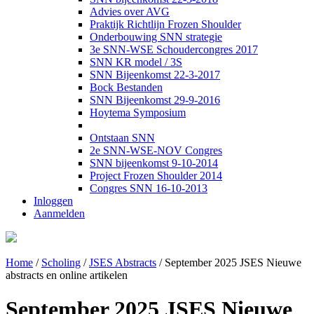
Advies over AVG
Praktijk Richtlijn Frozen Shoulder
Onderbouwing SNN strategie
3e SNN-WSE Schoudercongres 2017
SNN KR model / 3S
SNN Bijeenkomst 22-3-2017
Bock Bestanden
SNN Bijeenkomst 29-9-2016
Hoytema Symposium
Ontstaan SNN
2e SNN-WSE-NOV Congres
SNN bijeenkomst 9-10-2014
Project Frozen Shoulder 2014
Congres SNN 16-10-2013
Inloggen
Aanmelden
Home
/
Scholing
/
JSES Abstracts
/
September 2025 JSES Nieuwe
abstracts en online artikelen
September 2025 JSES Nieuwe