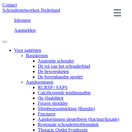
Contact
Schoudernetwerken Nederland
Inloggen
Aanmelden
Voor patiënten
Basiskennis
Anatomie schouder
De rol van het schouderblad
De beweegketen
De bovenhandse sporter
Aandoeningen
RCRSP / SAPS
Calcificerende tendinopathie
(In-)Stabiliteit
Frozen shoulder
Slijmbeursontsteking (Bursitis)
Fracturen
Aandoeningen sleutelbeen (fractuur/luxatie)
Regionale schouderproblematiek
Thoracic Outlet Syndroom