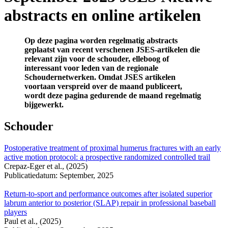
abstracts en online artikelen
Op deze pagina worden regelmatig abstracts
geplaatst van recent verschenen JSES-artikelen die
relevant zijn voor de schouder, elleboog of
interessant voor leden van de regionale
Schoudernetwerken. Omdat JSES artikelen
voortaan verspreid over de maand publiceert,
wordt deze pagina gedurende de maand regelmatig
bijgewerkt.
Schouder
Postoperative treatment of proximal humerus fractures with an early
active motion protocol: a prospective randomized controlled trail
Crepaz-Eger et al., (2025)
Publicatiedatum: September, 2025
Return-to-sport and performance outcomes after isolated superior
labrum anterior to posterior (SLAP) repair in professional baseball
players
Paul et al., (2025)