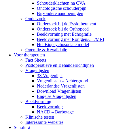
Schouderklachten na CVA
Oncologische schouderpijn
Bijzondere aandoeningen
Onderzoek
Onderzoek bij de Fysiotherapeut
Onderzoek bij de Orthopeed
Beeldvorming met Echografie
Beeldvorming met Rontgen/CT/MRI
Het Biopsychosociale model
Operatie & Revalidatie
Voor therapeuten
Fact Sheets
Postoperatieve en Behandelrichtlijnen
Vragenlijsten
3S Vragenlijst
Vragenlijsten – Achtergrond
Nederlandse Vragenlijsten
Download Vragenlijsten
Engelse Vragenlijsten
Beeldvorming
Beeldvorming
NACD – Barbotage
Klinische testen
Interessante websites
Scholing