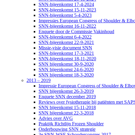
SNN-bijeenkomst 17-4-2024
SNN-bijeenkomst 15-11-2023
SNN-bijeenkomst 5-4-2023
Impressies European Congress of Shoulder & Elbo
SNN-bijeenkomst 16-11-2022
Enquete door de Commissie Vakinhoud
SNN-bijeenkomst 6-4-2022
SNN-bijeenkomst 22-9-2021
Missie-visie document SNN
SNN-bijeenkomst 17-3-2021
SNN-bijeenkomst 18-11-2020
SNN bijeenkomst 30-9-2020
SNN bijeenkomst 24-6-2020
SNN bijeenkomst 18-3-2020
2013 – 2019
Impressie European Congress of Shoulder & Elbow
SNN bijeenkomst 26-3-2019
Enquete SNN december 2019
Reviews over fysiotherapie bij patiënten met SAP
SNN bijeenkomst 15-11-2018
SNN bijeenkomst 22-3-2018
Advies over AVG
Praktijk Richtlijn Frozen Shoulder
Onderbouwing SNN strategie
3e SNN-WSE Schoudercongres 2017