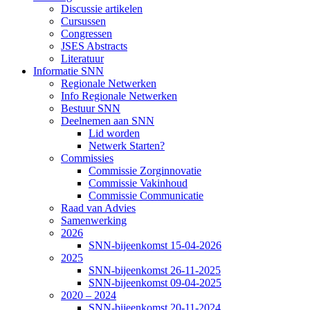
Discussie artikelen
Cursussen
Congressen
JSES Abstracts
Literatuur
Informatie SNN
Regionale Netwerken
Info Regionale Netwerken
Bestuur SNN
Deelnemen aan SNN
Lid worden
Netwerk Starten?
Commissies
Commissie Zorginnovatie
Commissie Vakinhoud
Commissie Communicatie
Raad van Advies
Samenwerking
2026
SNN-bijeenkomst 15-04-2026
2025
SNN-bijeenkomst 26-11-2025
SNN-bijeenkomst 09-04-2025
2020 – 2024
SNN-bijeenkomst 20-11-2024