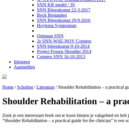
SNN KR model / 3S
SNN Bijeenkomst 22-3-2017
Bock Bestanden
SNN Bijeenkomst 29-9-2016
Hoytema Symposium
Ontstaan SNN
2e SNN-WSE-NOV Congres
SNN bijeenkomst 9-10-2014
Project Frozen Shoulder 2014
Congres SNN 16-10-2013
Inloggen
Aanmelden
Home
/
Scholing
/
Literatuur
/
Shoulder Rehabilitation – a practical gu
Shoulder Rehabilitation – a pract
Zoek je een interessant boek om te lezen binnen je vakgebied en heb j
“Shoulder Rehabilitation – a practical guide for the clinician” is een