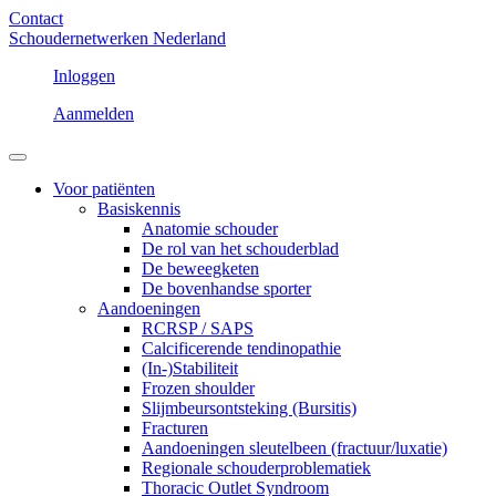
Contact
Schoudernetwerken Nederland
Inloggen
Aanmelden
Voor patiënten
Basiskennis
Anatomie schouder
De rol van het schouderblad
De beweegketen
De bovenhandse sporter
Aandoeningen
RCRSP / SAPS
Calcificerende tendinopathie
(In-)Stabiliteit
Frozen shoulder
Slijmbeursontsteking (Bursitis)
Fracturen
Aandoeningen sleutelbeen (fractuur/luxatie)
Regionale schouderproblematiek
Thoracic Outlet Syndroom