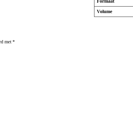
Formaat
Volume
erd met
*