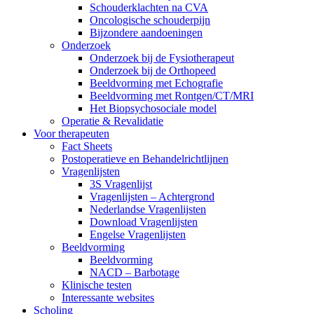
Schouderklachten na CVA
Oncologische schouderpijn
Bijzondere aandoeningen
Onderzoek
Onderzoek bij de Fysiotherapeut
Onderzoek bij de Orthopeed
Beeldvorming met Echografie
Beeldvorming met Rontgen/CT/MRI
Het Biopsychosociale model
Operatie & Revalidatie
Voor therapeuten
Fact Sheets
Postoperatieve en Behandelrichtlijnen
Vragenlijsten
3S Vragenlijst
Vragenlijsten – Achtergrond
Nederlandse Vragenlijsten
Download Vragenlijsten
Engelse Vragenlijsten
Beeldvorming
Beeldvorming
NACD – Barbotage
Klinische testen
Interessante websites
Scholing