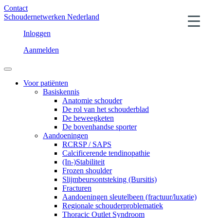
Contact
Schoudernetwerken Nederland
Inloggen
Aanmelden
Voor patiënten
Basiskennis
Anatomie schouder
De rol van het schouderblad
De beweegketen
De bovenhandse sporter
Aandoeningen
RCRSP / SAPS
Calcificerende tendinopathie
(In-)Stabiliteit
Frozen shoulder
Slijmbeursontsteking (Bursitis)
Fracturen
Aandoeningen sleutelbeen (fractuur/luxatie)
Regionale schouderproblematiek
Thoracic Outlet Syndroom