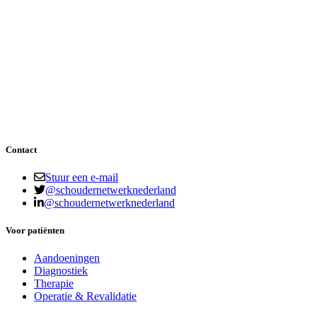
Om je wachtwoord te herstellen, vul je hieronder je e-
mailadres of gebruikersnaam in.
Contact
Stuur een e-mail
@schoudernetwerknederland
@schoudernetwerknederland
Voor patiënten
Aandoeningen
Diagnostiek
Therapie
Operatie & Revalidatie