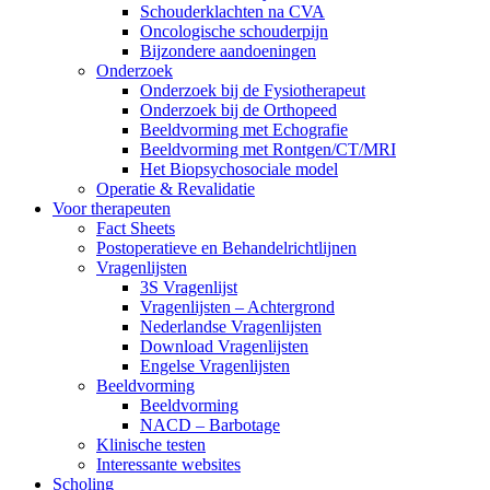
Schouderklachten na CVA
Oncologische schouderpijn
Bijzondere aandoeningen
Onderzoek
Onderzoek bij de Fysiotherapeut
Onderzoek bij de Orthopeed
Beeldvorming met Echografie
Beeldvorming met Rontgen/CT/MRI
Het Biopsychosociale model
Operatie & Revalidatie
Voor therapeuten
Fact Sheets
Postoperatieve en Behandelrichtlijnen
Vragenlijsten
3S Vragenlijst
Vragenlijsten – Achtergrond
Nederlandse Vragenlijsten
Download Vragenlijsten
Engelse Vragenlijsten
Beeldvorming
Beeldvorming
NACD – Barbotage
Klinische testen
Interessante websites
Scholing