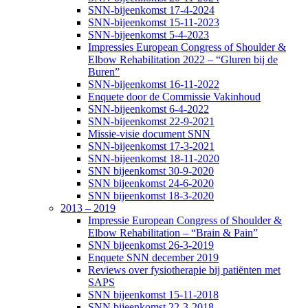
SNN-bijeenkomst 17-4-2024
SNN-bijeenkomst 15-11-2023
SNN-bijeenkomst 5-4-2023
Impressies European Congress of Shoulder &
Elbow Rehabilitation 2022 – “Gluren bij de
Buren”
SNN-bijeenkomst 16-11-2022
Enquete door de Commissie Vakinhoud
SNN-bijeenkomst 6-4-2022
SNN-bijeenkomst 22-9-2021
Missie-visie document SNN
SNN-bijeenkomst 17-3-2021
SNN-bijeenkomst 18-11-2020
SNN bijeenkomst 30-9-2020
SNN bijeenkomst 24-6-2020
SNN bijeenkomst 18-3-2020
2013 – 2019
Impressie European Congress of Shoulder &
Elbow Rehabilitation – “Brain & Pain”
SNN bijeenkomst 26-3-2019
Enquete SNN december 2019
Reviews over fysiotherapie bij patiënten met
SAPS
SNN bijeenkomst 15-11-2018
SNN bijeenkomst 22-3-2018