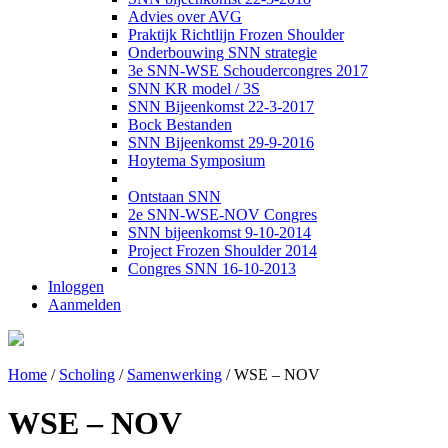
Advies over AVG
Praktijk Richtlijn Frozen Shoulder
Onderbouwing SNN strategie
3e SNN-WSE Schoudercongres 2017
SNN KR model / 3S
SNN Bijeenkomst 22-3-2017
Bock Bestanden
SNN Bijeenkomst 29-9-2016
Hoytema Symposium
Ontstaan SNN
2e SNN-WSE-NOV Congres
SNN bijeenkomst 9-10-2014
Project Frozen Shoulder 2014
Congres SNN 16-10-2013
Inloggen
Aanmelden
Home
/
Scholing
/
Samenwerking
/
WSE – NOV
WSE – NOV