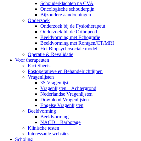
Schouderklachten na CVA
Oncologische schouderpijn
Bijzondere aandoeningen
Onderzoek
Onderzoek bij de Fysiotherapeut
Onderzoek bij de Orthopeed
Beeldvorming met Echografie
Beeldvorming met Rontgen/CT/MRI
Het Biopsychosociale model
Operatie & Revalidatie
Voor therapeuten
Fact Sheets
Postoperatieve en Behandelrichtlijnen
Vragenlijsten
3S Vragenlijst
Vragenlijsten – Achtergrond
Nederlandse Vragenlijsten
Download Vragenlijsten
Engelse Vragenlijsten
Beeldvorming
Beeldvorming
NACD – Barbotage
Klinische testen
Interessante websites
Scholing