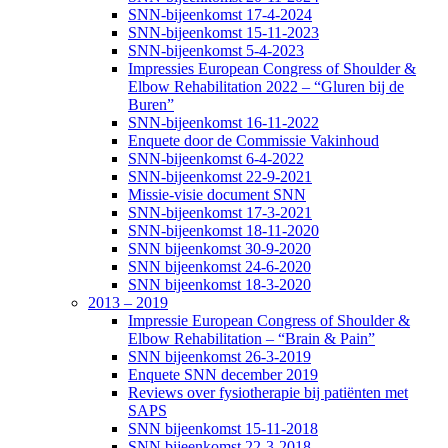
SNN-bijeenkomst 17-4-2024
SNN-bijeenkomst 15-11-2023
SNN-bijeenkomst 5-4-2023
Impressies European Congress of Shoulder &
Elbow Rehabilitation 2022 – “Gluren bij de
Buren”
SNN-bijeenkomst 16-11-2022
Enquete door de Commissie Vakinhoud
SNN-bijeenkomst 6-4-2022
SNN-bijeenkomst 22-9-2021
Missie-visie document SNN
SNN-bijeenkomst 17-3-2021
SNN-bijeenkomst 18-11-2020
SNN bijeenkomst 30-9-2020
SNN bijeenkomst 24-6-2020
SNN bijeenkomst 18-3-2020
2013 – 2019
Impressie European Congress of Shoulder &
Elbow Rehabilitation – “Brain & Pain”
SNN bijeenkomst 26-3-2019
Enquete SNN december 2019
Reviews over fysiotherapie bij patiënten met
SAPS
SNN bijeenkomst 15-11-2018
SNN bijeenkomst 22-3-2018