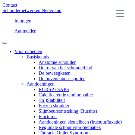
Contact
Schoudernetwerken Nederland
Inloggen
Aanmelden
Voor patiënten
Basiskennis
Anatomie schouder
De rol van het schouderblad
De beweegketen
De bovenhandse sporter
Aandoeningen
RCRSP / SAPS
Calcificerende tendinopathie
(In-)Stabiliteit
Frozen shoulder
Slijmbeursontsteking (Bursitis)
Fracturen
Aandoeningen sleutelbeen (fractuur/luxatie)
Regionale schouderproblematiek
Thoracic Outlet Syndroom